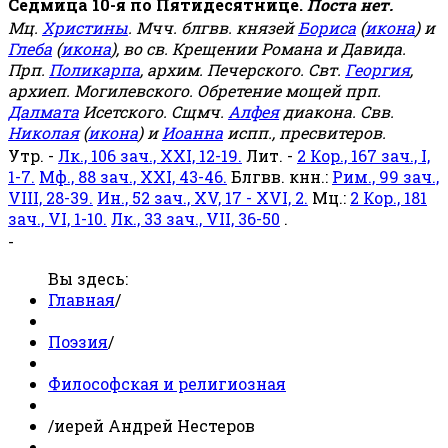
Седмица 10-я по Пятидесятнице.
Поста нет.
Мц.
Христины
. Мчч. блгвв. князей
Бориса
(
икона
) и
Глеба
(
икона
), во св. Крещении Романа и Давида.
Прп.
Поликарпа
, архим. Печерского. Свт.
Георгия
,
архиеп. Могилевского. Обретение мощей прп.
Далмата
Исетского. Сщмч.
Алфея
диакона. Свв.
Николая
(
икона
) и
Иоанна
испп., пресвитеров.
Утр. -
Лк., 106 зач., XXI, 12-19.
Лит. -
2 Кор., 167 зач., I,
1-7.
Мф., 88 зач., XXI, 43-46.
Блгвв. кнн.:
Рим., 99 зач.,
VIII, 28-39.
Ин., 52 зач., XV, 17 - XVI, 2.
Мц.:
2 Кор., 181
зач., VI, 1-10.
Лк., 33 зач., VII, 36-50
.
-
Вы здесь:
Главная
/
Поэзия
/
Философская и религиозная
/
иерей Андрей Нестеров