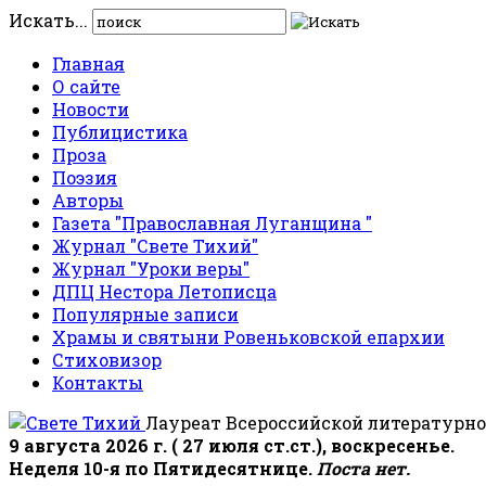
Искать...
Главная
О сайте
Новости
Публицистика
Проза
Поэзия
Авторы
Газета "Православная Луганщина "
Журнал "Свете Тихий"
Журнал "Уроки веры"
ДПЦ Нестора Летописца
Популярные записи
Храмы и святыни Ровеньковской епархии
Стиховизор
Контакты
Лауреат Всероссийской литературно
9 августа 2026 г. ( 27 июля ст.ст.), воскресенье.
Неделя 10-я по Пятидесятнице.
Поста нет.