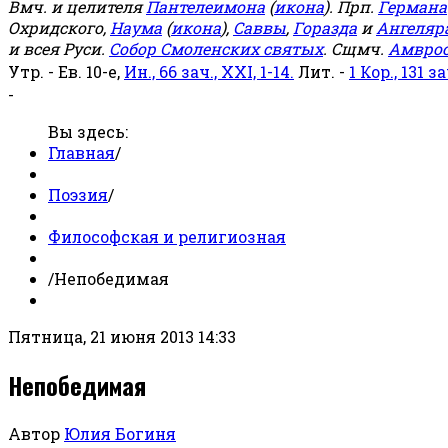
Вмч. и целителя
Пантелеимона
(
икона
). Прп.
Германа
Охридского,
Наума
(
икона
),
Саввы
,
Горазда
и
Ангеляр
и всея Руси.
Собор Смоленских святых
. Сщмч.
Амвро
Утр. - Ев. 10-е,
Ин., 66 зач., XXI, 1-14.
Лит. -
1 Кор., 131 за
-
Вы здесь:
Главная
/
Поэзия
/
Философская и религиозная
/
Непобедимая
Пятница, 21 июня 2013 14:33
Непобедимая
Автор
Юлия Богиня