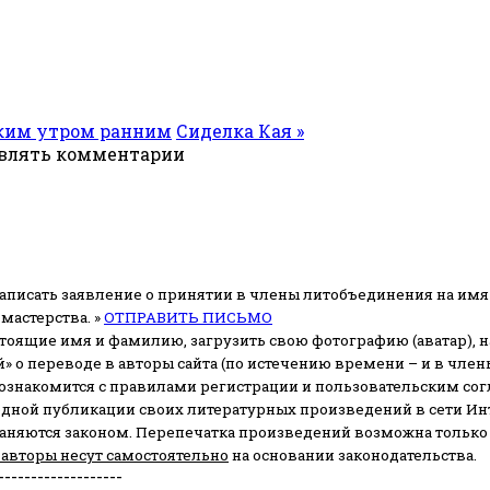
ским утром ранним
Сиделка Кая »
авлять комментарии
аписать заявление о принятии в члены литобъединения на имя
мастерства. »
ОТПРАВИТЬ ПИСЬМО
стоящие имя и фамилию, загрузить свою фотографию (аватар), на
» о переводе в авторы сайта (по истечению времени – и в чл
 ознакомится с правилами регистрации и пользовательским со
одной публикации своих литературных произведений в сети Ин
раняются законом.
Перепечатка произведений возможна только с 
 авторы несут самостоятельно
на основании законодательства.
-------------------