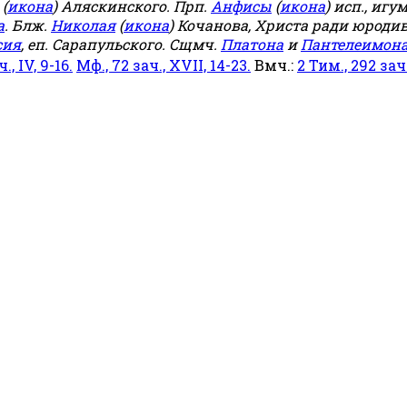
(
икона
) Аляскинского. Прп.
Анфисы
(
икона
) исп., игу
а
. Блж.
Николая
(
икона
) Кочанова, Христа ради юродив
сия
, еп. Сарапульского. Сщмч.
Платона
и
Пантелеимон
ч., IV, 9-16.
Мф., 72 зач., XVII, 14-23.
Вмч.:
2 Тим., 292 зач.,