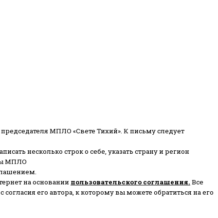
 председателя МПЛО «Свете Тихий».
К письму следует
писать несколько строк о себе, указать страну и регион
ены МПЛО
глашением.
тернет на основании
пользовательского соглашени
я
.
Все
согласия его автора, к которому вы можете обратиться на его