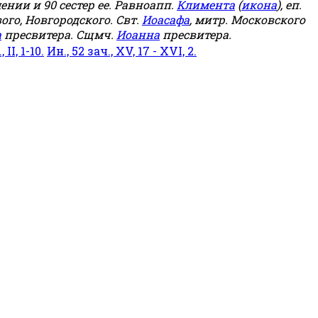
мении и 90 сестер ее. Равноапп.
Климента
(
икона
), еп.
ого, Новгородского. Свт.
Иоасафа
, митр. Московского
а
пресвитера. Сщмч.
Иоанна
пресвитера.
 II, 1-10.
Ин., 52 зач., XV, 17 - XVI, 2.