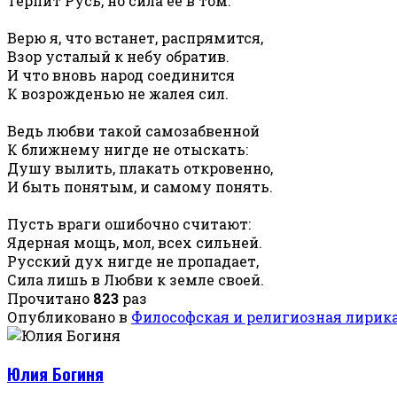
Терпит Русь, но сила её в том.
Верю я, что встанет, распрямится,
Взор усталый к небу обратив.
И что вновь народ соединится
К возрожденью не жалея сил.
Ведь любви такой самозабвенной
К ближнему нигде не отыскать:
Душу вылить, плакать откровенно,
И быть понятым, и самому понять.
Пусть враги ошибочно считают:
Ядерная мощь, мол, всех сильней.
Русский дух нигде не пропадает,
Сила лишь в Любви к земле своей.
Прочитано
823
раз
Опубликовано в
Философская и религиозная лирик
Юлия Богиня