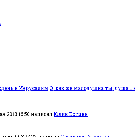
а
подень в Иерусалим
О, как же малодушна ты, душа... »
я 2013 16:50
написал
Юлия Богиня
.
1 мая 2013 17:22
написал
Светлана Тишкина