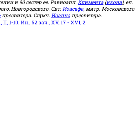
мении и 90 сестер ее. Равноапп.
Климента
(
икона
), еп.
ого, Новгородского. Свт.
Иоасафа
, митр. Московского
а
пресвитера. Сщмч.
Иоанна
пресвитера.
 II, 1-10.
Ин., 52 зач., XV, 17 - XVI, 2.