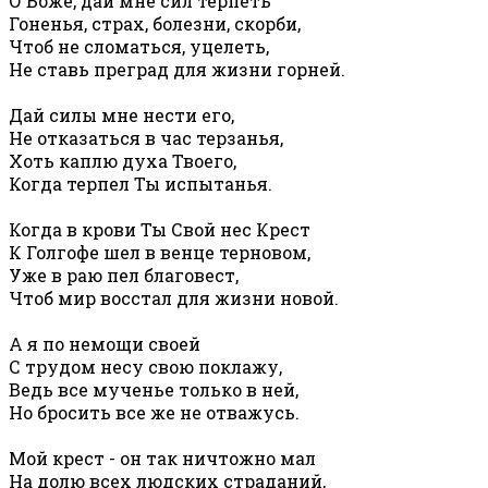
О Боже, дай мне сил терпеть
Гоненья, страх, болезни, скорби,
Чтоб не сломаться, уцелеть,
Не ставь преград для жизни горней.
Дай силы мне нести его,
Не отказаться в час терзанья,
Хоть каплю духа Твоего,
Когда терпел Ты испытанья.
Когда в крови Ты Свой нес Крест
К Голгофе шел в венце терновом,
Уже в раю пел благовест,
Чтоб мир восстал для жизни новой.
А я по немощи своей
С трудом несу свою поклажу,
Ведь все мученье только в ней,
Но бросить все же не отважусь.
Мой крест - он так ничтожно мал
На долю всех людских страданий,