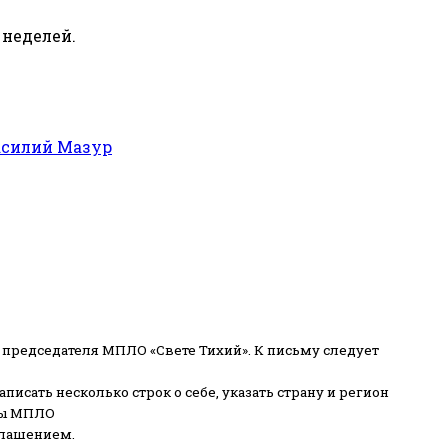
 неделей.
асилий Мазур
 председателя МПЛО «Свете Тихий».
К письму следует
писать несколько строк о себе, указать страну и регион
ены МПЛО
глашением.