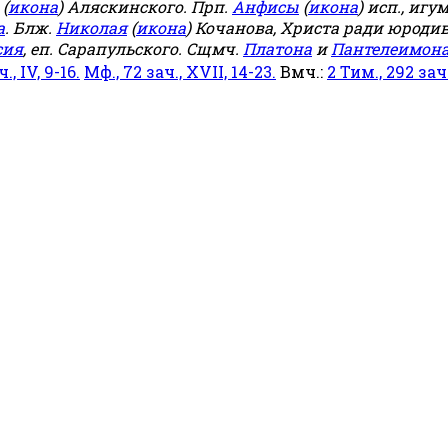
(
икона
) Аляскинского. Прп.
Анфисы
(
икона
) исп., игу
а
. Блж.
Николая
(
икона
) Кочанова, Христа ради юродив
сия
, еп. Сарапульского. Сщмч.
Платона
и
Пантелеимон
ч., IV, 9-16.
Мф., 72 зач., XVII, 14-23.
Вмч.:
2 Тим., 292 зач.,