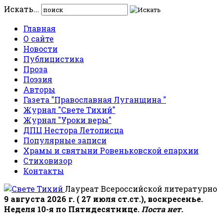
Искать...
Главная
О сайте
Новости
Публицистика
Проза
Поэзия
Авторы
Газета "Православная Луганщина "
Журнал "Свете Тихий"
Журнал "Уроки веры"
ДПЦ Нестора Летописца
Популярные записи
Храмы и святыни Ровеньковской епархии
Стиховизор
Контакты
Лауреат Всероссийской литературно
9 августа 2026 г. ( 27 июля ст.ст.), воскресенье.
Неделя 10-я по Пятидесятнице.
Поста нет.