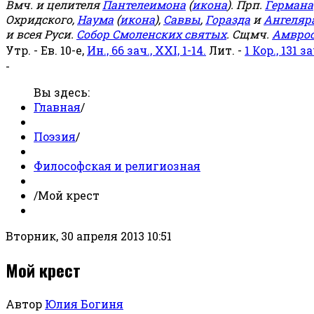
Вмч. и целителя
Пантелеимона
(
икона
). Прп.
Германа
Охридского,
Наума
(
икона
),
Саввы
,
Горазда
и
Ангеляр
и всея Руси.
Собор Смоленских святых
. Сщмч.
Амвро
Утр. - Ев. 10-е,
Ин., 66 зач., XXI, 1-14.
Лит. -
1 Кор., 131 за
-
Вы здесь:
Главная
/
Поэзия
/
Философская и религиозная
/
Мой крест
Вторник, 30 апреля 2013 10:51
Мой крест
Автор
Юлия Богиня