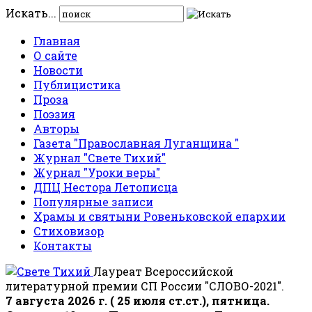
Искать...
Главная
О сайте
Новости
Публицистика
Проза
Поэзия
Авторы
Газета "Православная Луганщина "
Журнал "Свете Тихий"
Журнал "Уроки веры"
ДПЦ Нестора Летописца
Популярные записи
Храмы и святыни Ровеньковской епархии
Стиховизор
Контакты
Лауреат Всероссийской
литературной премии СП России "СЛОВО-2021".
7 августа 2026 г. ( 25 июля ст.ст.), пятница.