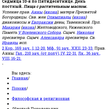
Седмица 10-я по Пятидесятнице. День
постный.
Пища с растительным маслом.
Успение прав.
Анны
(
икона
), матери Пресвятой
Богородицы. Свв. жен
Олимпиады
(
икона
)
диакониссы и
Евпраксии
девы, Тавеннской. Прп.
Макария
(
икона
) Желтоводского, Унженского.
Память
V Вселенского Собора
. Сщмч.
Николая
пресвитера. Сщмч.
Александра
пресвитера. Св.
Ираиды
исп.
2 Кор., 169 зач., I, 12-20.
Мф., 91 зач., XXII, 23-33.
Прав.
Анны:
Гал., 210 зач. (от полу́), IV, 22-31.
Лк., 36 зач.,
VIII, 16-21.
-
Вы здесь:
Главная
/
Поэзия
/
Философская и религиозная
/
Чистый Понедельник