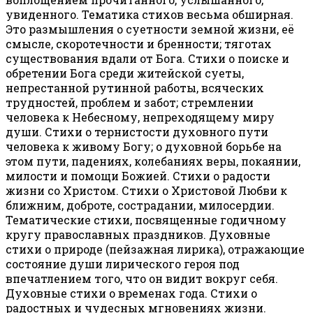
увиденного. Тематика стихов весьма обширная.
Это размышления о суетности земной жизни, её
смысле, скоротечности и бренности; тяготах
существования вдали от Бога. Стихи о поиске и
обретении Бога среди житейской суеты,
непрестанной рутинной работы, всяческих
трудностей, проблем и забот; стремлении
человека к Небесному, непреходящему миру
души. Стихи о тернистости духовного пути
человека к живому Богу; о духовной борьбе на
этом пути, падениях, колебаниях веры, покаянии,
милости и помощи Божией. Стихи о радости
жизни со Христом. Стихи о Христовой Любви к
ближним, доброте, сострадании, милосердии.
Тематические стихи, посвященные годичному
кругу православных праздников. Духовные
стихи о природе (пейзажная лирика), отражающие
состояние души лирического героя под
впечатлением того, что он видит вокруг себя.
Духовные стихи о временах года. Стихи о
радостных и чудесных мгновениях жизни.