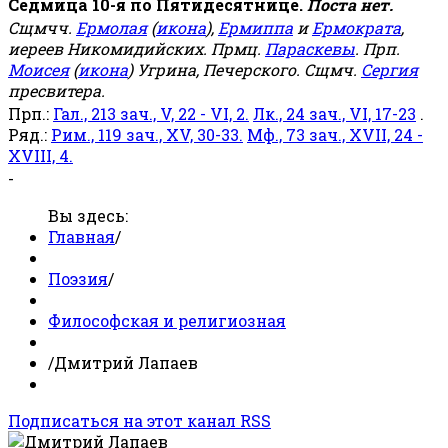
Седмица 10-я по Пятидесятнице.
Поста нет.
Сщмчч.
Ермолая
(
икона
),
Ермиппа
и
Ермократа
,
иереев Никомидийских. Прмц.
Параскевы
. Прп.
Моисея
(
икона
) Угрина, Печерского. Сщмч.
Сергия
пресвитера.
Прп.:
Гал., 213 зач., V, 22 - VI, 2.
Лк., 24 зач., VI, 17-23
.
Ряд.:
Рим., 119 зач., XV, 30-33.
Мф., 73 зач., XVII, 24 -
XVIII, 4.
-
Вы здесь:
Главная
/
Поэзия
/
Философская и религиозная
/
Дмитрий Лапаев
Подписаться на этот канал RSS