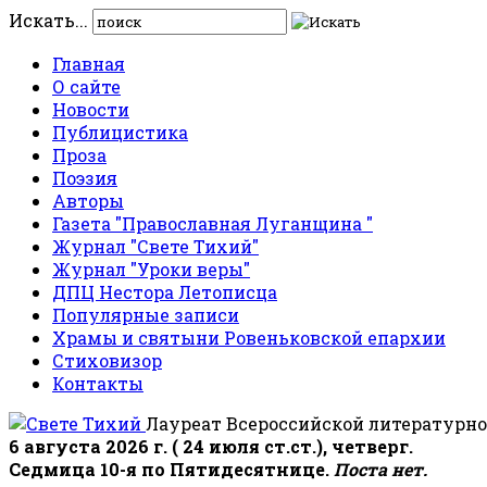
Искать...
Главная
О сайте
Новости
Публицистика
Проза
Поэзия
Авторы
Газета "Православная Луганщина "
Журнал "Свете Тихий"
Журнал "Уроки веры"
ДПЦ Нестора Летописца
Популярные записи
Храмы и святыни Ровеньковской епархии
Стиховизор
Контакты
Лауреат Всероссийской литературно
6 августа 2026 г. ( 24 июля ст.ст.), четверг.
Седмица 10-я по Пятидесятнице.
Поста нет.