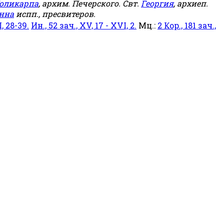
оликарпа
, архим. Печерского. Свт.
Георгия
, архиеп.
нна
испп., пресвитеров.
, 28-39.
Ин., 52 зач., XV, 17 - XVI, 2.
Мц.:
2 Кор., 181 зач.,