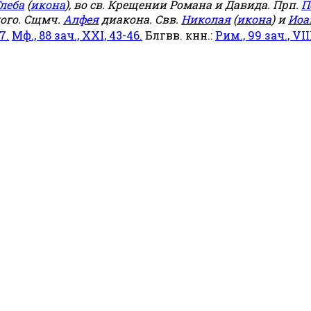
леба
(
икона
), во св. Крещении Романа и Давида. Прп.
П
ого. Сщмч.
Алфея
диакона. Свв.
Николая
(
икона
) и
Иоа
7.
Мф., 88 зач., XXI, 43-46.
Блгвв. кнн.:
Рим., 99 зач., VIII