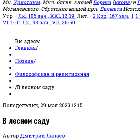
Мц.
Христины
. Мчч. блгвв. князей
Бориса
(
икона
) и
Г
Могилевского. Обретение мощей прп.
Далмата
Исетск
Утр. -
Лк., 106 зач., XXI, 12-19.
Лит. -
2 Кор., 167 зач., I, 1-
VI, 1-10.
Лк., 33 зач., VII, 36-50
.
-
Вы здесь:
Главная
/
Поэзия
/
Философская и религиозная
/
В лесном саду
Понедельник, 29 мая 2023 12:15
В лесном саду
Автор
Дмитрий Лапаев