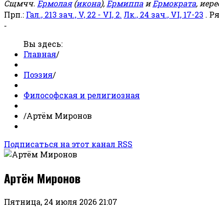
Сщмчч.
Ермолая
(
икона
),
Ермиппа
и
Ермократа
, иер
Прп.:
Гал., 213 зач., V, 22 - VI, 2.
Лк., 24 зач., VI, 17-23
. Р
-
Вы здесь:
Главная
/
Поэзия
/
Философская и религиозная
/
Артём Миронов
Подписаться на этот канал RSS
Артём Миронов
Пятница, 24 июля 2026 21:07