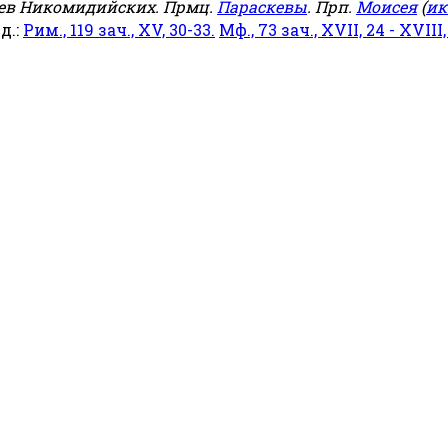
еев Никомидийских. Прмц.
Параскевы
. Прп.
Моисея
(
ик
яд.:
Рим., 119 зач., XV, 30-33.
Мф., 73 зач., XVII, 24 - XVIII,