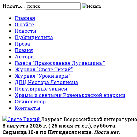
Искать...
Главная
О сайте
Новости
Публицистика
Проза
Поэзия
Авторы
Газета "Православная Луганщина "
Журнал "Свете Тихий"
Журнал "Уроки веры"
ДПЦ Нестора Летописца
Популярные записи
Храмы и святыни Ровеньковской епархии
Стиховизор
Контакты
Лауреат Всероссийской литературно
8 августа 2026 г. ( 26 июля ст.ст.), суббота.
Седмица 10-я по Пятидесятнице.
Поста нет.