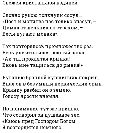
Свежей кристальной водицей.
Словно рукою толкнули сосуд…
«Пост и молитва нас только спасут, –
Думал отшельник со страхом, –
Бесы пугают монаха».
Так повторялось премножество раз,
Весь уничтожился водный запас.
«Ах ты, проклятая крынка!
Вновь мне тащиться до рынка!»
Руганью бранной кувшинчик покрыв,
Впал он в безумный нервический срыв,
Крынку разбил он о землю,
Голосу ярости внемля.
Но понимание тут же пришло,
Что сотворил он душевное зло.
«Каюсь пред Господом Богом:
Я возгордился немного.