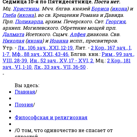
Седмица 10-я по Пятидесятнице.
Поста нет.
Мц.
Христины
. Мчч. блгвв. князей
Бориса
(
икона
) и
Глеба
(
икона
), во св. Крещении Романа и Давида.
Прп.
Поликарпа
, архим. Печерского. Свт.
Георгия
,
архиеп. Могилевского. Обретение мощей прп.
Далмата
Исетского. Сщмч.
Алфея
диакона. Свв.
Николая
(
икона
) и
Иоанна
испп., пресвитеров.
Утр. -
Лк., 106 зач., XXI, 12-19.
Лит. -
2 Кор., 167 зач., I,
1-7.
Мф., 88 зач., XXI, 43-46.
Блгвв. кнн.:
Рим., 99 зач.,
VIII, 28-39.
Ин., 52 зач., XV, 17 - XVI, 2.
Мц.:
2 Кор., 181
зач., VI, 1-10.
Лк., 33 зач., VII, 36-50
.
-
Вы здесь:
Главная
/
Поэзия
/
Философская и религиозная
/
О том, что одиночество не спасает от
страстей