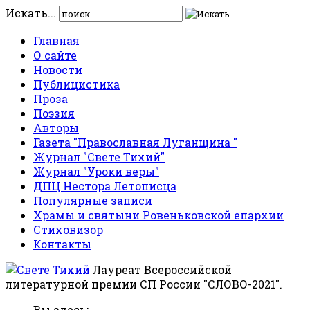
Искать...
Главная
О сайте
Новости
Публицистика
Проза
Поэзия
Авторы
Газета "Православная Луганщина "
Журнал "Свете Тихий"
Журнал "Уроки веры"
ДПЦ Нестора Летописца
Популярные записи
Храмы и святыни Ровеньковской епархии
Стиховизор
Контакты
Лауреат Всероссийской
литературной премии СП России "СЛОВО-2021".
Вы здесь: