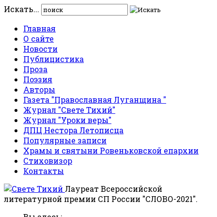
Искать...
Главная
О сайте
Новости
Публицистика
Проза
Поэзия
Авторы
Газета "Православная Луганщина "
Журнал "Свете Тихий"
Журнал "Уроки веры"
ДПЦ Нестора Летописца
Популярные записи
Храмы и святыни Ровеньковской епархии
Стиховизор
Контакты
Лауреат Всероссийской
литературной премии СП России "СЛОВО-2021".
Вы здесь: