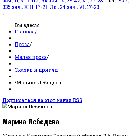
зач., II, 5-11.
Лк., 54 зач., X, 38-42; XI, 27-28.
Свт.:
Евр.,
335 зач., XIII, 17-21.
Лк., 24 зач., VI, 17-23
.
-
Вы здесь:
Главная
/
Проза
/
Малая проза
/
Сказки и притчи
/
Марина Лебедева
Подписаться на этот канал RSS
Марина Лебедева
Живу в г.Касимове Рязанской области РФ. Пишу