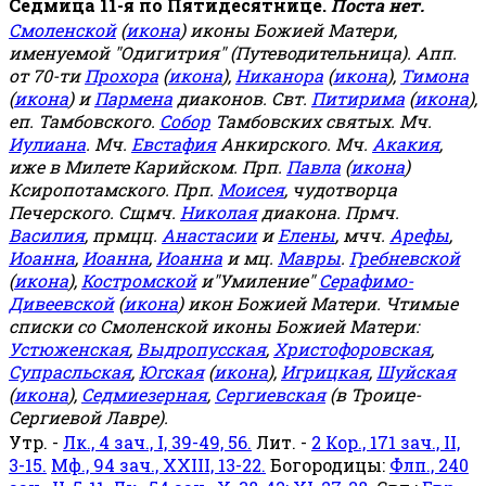
Седмица 11-я по Пятидесятнице.
Поста нет.
Смоленской
(
икона
) иконы Божией Матери,
именуемой "Одигитрия" (Путеводительница). Апп.
от 70-ти
Прохора
(
икона
),
Никанора
(
икона
),
Тимона
(
икона
) и
Пармена
диаконов. Свт.
Питирима
(
икона
),
еп. Тамбовского.
Собор
Тамбовских святых. Мч.
Иулиана
. Мч.
Евстафия
Анкирского. Мч.
Акакия
,
иже в Милете Карийском. Прп.
Павла
(
икона
)
Ксиропотамского. Прп.
Моисея
, чудотворца
Печерского. Сщмч.
Николая
диакона. Прмч.
Василия
, прмцц.
Анастасии
и
Елены
, мчч.
Арефы
,
Иоанна
,
Иоанна
,
Иоанна
и мц.
Мавры
.
Гребневской
(
икона
),
Костромской
и"Умиление"
Серафимо-
Дивеевской
(
икона
) икон Божией Матери. Чтимые
списки со Смоленской иконы Божией Матери:
Устюженская
,
Выдропусская
,
Христофоровская
,
Супрасльская
,
Югская
(
икона
),
Игрицкая
,
Шуйская
(
икона
),
Седмиезерная
,
Сергиевская
(в Троице-
Сергиевой Лавре).
Утр. -
Лк., 4 зач., I, 39-49, 56.
Лит. -
2 Кор., 171 зач., II,
3-15.
Мф., 94 зач., XXIII, 13-22.
Богородицы:
Флп., 240