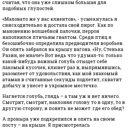
считая, что она уже слишком большая для
подобных глупостей.
«Маловато же у вас клиентов», - усмехнулась я
снисходительно и достала свой пирог. Как по
мановению волшебной палочки, перрон
наполнился птичьим гвалтом. Среди птиц я
безошибочно определила предводителя воробьев.
Он опять забрался на крышу вагона. «Ну, Стенька
Разин, не иначе!» Вот ведь что удумал-то: только
какой-нибудь важный голубь отыщет себе
лакомый кусочек, клюнет раз и, выпрямившись,
разомлеет от удовольствия, как мой знакомый
атаман в считанные секунды подлетит, схватит
добычу и унесет в укромное местечко.
Нагнется голубь, глядь – а там уж и нет ничего.
Смотрит, смотрит, наклоняя голову то в одну, то в
другую сторону, и понять не может: где его обед?
А проныра уже подкрепился и опять на своем
посту – на крыше. Я присмотрелась