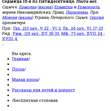
Седмица 10-я по Пятидесятнице.
Поста нет.
Сщмчч.
Ермолая
(
икона
),
Ермиппа
и
Ермократа
,
иереев Никомидийских. Прмц.
Параскевы
. Прп.
Моисея
(
икона
) Угрина, Печерского. Сщмч.
Сергия
пресвитера.
Прп.:
Гал., 213 зач., V, 22 - VI, 2.
Лк., 24 зач., VI, 17-23
.
Ряд.:
Рим., 119 зач., XV, 30-33.
Мф., 73 зач., XVII, 24 -
XVIII, 4.
-
Вы здесь:
Главная
/
Проза
/
Малая проза
/
Рассказы для детей и подрост
/
Бесплатная столовая