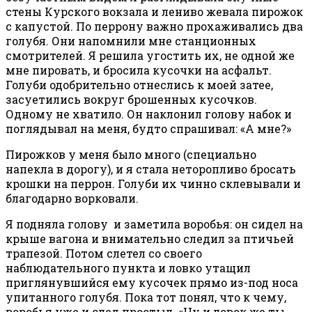
стены Курского вокзала и лениво жевала пирожок
с капустой. По перрону важно прохаживались два
голубя. Они напомнили мне станционных
смотрителей. Я решила угостить их, не одной же
мне пировать, и бросила кусочки на асфальт.
Голуби одобрительно отнеслись к моей затее,
засуетились вокруг брошенных кусочков.
Одному не хватило. Он наклонил голову набок и
поглядывал на меня, будто спрашивал: «А мне?»
Пирожков у меня было много (специально
напекла в дорогу), и я стала неторопливо бросать
крошки на перрон. Голуби их чинно склевывали и
благодарно ворковали.
Я подняла голову и заметила воробья: он сидел на
крыше вагона и внимательно следил за птичьей
трапезой. Потом слетел со своего
наблюдательного пункта и ловко утащил
приглянувшийся ему кусочек прямо из-под носа
упитанного голубя. Пока тот понял, что к чему,
воробья уже и след простыл. «Ну и ловок же ты,