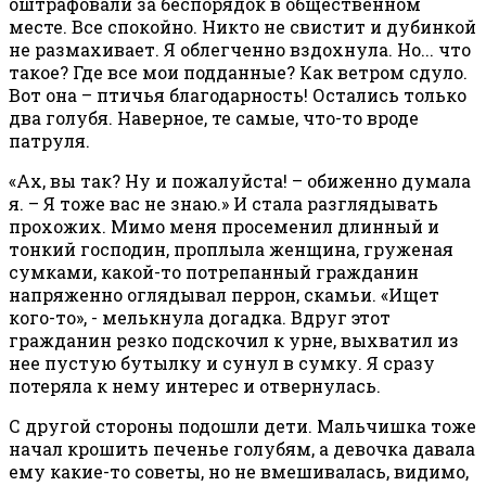
оштрафовали за беспорядок в общественном
месте. Все спокойно. Никто не свистит и дубинкой
не размахивает. Я облегченно вздохнула. Но... что
такое? Где все мои подданные? Как ветром сдуло.
Вот она – птичья благодарность! Остались только
два голубя. Наверное, те самые, что-то вроде
патруля.
«Ах, вы так? Ну и пожалуйста! – обиженно думала
я. – Я тоже вас не знаю.» И стала разглядывать
прохожих. Мимо меня просеменил длинный и
тонкий господин, проплыла женщина, груженая
сумками, какой-то потрепанный гражданин
напряженно оглядывал перрон, скамьи. «Ищет
кого-то», - мелькнула догадка. Вдруг этот
гражданин резко подскочил к урне, выхватил из
нее пустую бутылку и сунул в сумку. Я сразу
потеряла к нему интерес и отвернулась.
С другой стороны подошли дети. Мальчишка тоже
начал крошить печенье голубям, а девочка давала
ему какие-то советы, но не вмешивалась, видимо,