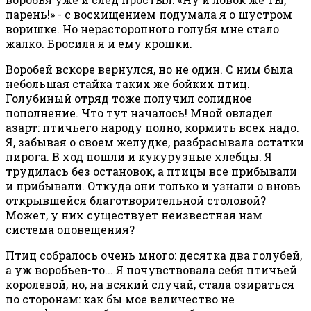
парень!» - с восхищением подумала я о шустром
воришке. Но нерасторопного голубя мне стало
жалко. Бросила я и ему крошки.
Воробей вскоре вернулся, но не один. С ним была
небольшая стайка таких же бойких птиц.
Голубиный отряд тоже получил солидное
пополнение. Что тут началось! Мной овладел
азарт: птичьего народу полно, кормить всех надо.
Я, забывая о своем желудке, разбрасывала остатки
пирога. В ход пошли и кукурузные хлебцы. Я
трудилась без остановок, а птицы все прибывали
и прибывали. Откуда они только и узнали о вновь
открывшейся благотворительной столовой?
Может, у них существует неизвестная нам
система оповещения?
Птиц собралось очень много: десятка два голубей,
а уж воробьев-то... Я почувствовала себя птичьей
королевой, но, на всякий случай, стала озираться
по сторонам: как бы мое величество не