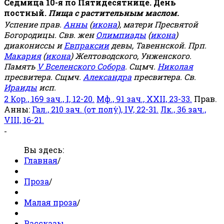
Седмица 10-я по Пятидесятнице. День
постный.
Пища с растительным маслом.
Успение прав.
Анны
(
икона
), матери Пресвятой
Богородицы. Свв. жен
Олимпиады
(
икона
)
диакониссы и
Евпраксии
девы, Тавеннской. Прп.
Макария
(
икона
) Желтоводского, Унженского.
Память
V Вселенского Собора
. Сщмч.
Николая
пресвитера. Сщмч.
Александра
пресвитера. Св.
Ираиды
исп.
2 Кор., 169 зач., I, 12-20.
Мф., 91 зач., XXII, 23-33.
Прав.
Анны:
Гал., 210 зач. (от полу́), IV, 22-31.
Лк., 36 зач.,
VIII, 16-21.
-
Вы здесь:
Главная
/
Проза
/
Малая проза
/
Рассказы