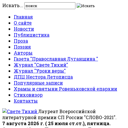
Искать...
Главная
О сайте
Новости
Публицистика
Проза
Поэзия
Авторы
Газета "Православная Луганщина "
Журнал "Свете Тихий"
Журнал "Уроки веры"
ДПЦ Нестора Летописца
Популярные записи
Храмы и святыни Ровеньковской епархии
Стиховизор
Контакты
Лауреат Всероссийской
литературной премии СП России "СЛОВО-2021".
7 августа 2026 г. ( 25 июля ст.ст.), пятница.