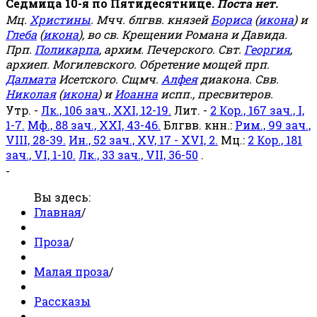
Седмица 10-я по Пятидесятнице.
Поста нет.
Мц.
Христины
. Мчч. блгвв. князей
Бориса
(
икона
) и
Глеба
(
икона
), во св. Крещении Романа и Давида.
Прп.
Поликарпа
, архим. Печерского. Свт.
Георгия
,
архиеп. Могилевского. Обретение мощей прп.
Далмата
Исетского. Сщмч.
Алфея
диакона. Свв.
Николая
(
икона
) и
Иоанна
испп., пресвитеров.
Утр. -
Лк., 106 зач., XXI, 12-19.
Лит. -
2 Кор., 167 зач., I,
1-7.
Мф., 88 зач., XXI, 43-46.
Блгвв. кнн.:
Рим., 99 зач.,
VIII, 28-39.
Ин., 52 зач., XV, 17 - XVI, 2.
Мц.:
2 Кор., 181
зач., VI, 1-10.
Лк., 33 зач., VII, 36-50
.
-
Вы здесь:
Главная
/
Проза
/
Малая проза
/
Рассказы