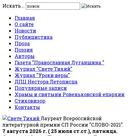
Искать...
Главная
О сайте
Новости
Публицистика
Проза
Поэзия
Авторы
Газета "Православная Луганщина "
Журнал "Свете Тихий"
Журнал "Уроки веры"
ДПЦ Нестора Летописца
Популярные записи
Храмы и святыни Ровеньковской епархии
Стиховизор
Контакты
Лауреат Всероссийской
литературной премии СП России "СЛОВО-2021".
7 августа 2026 г. ( 25 июля ст.ст.), пятница.