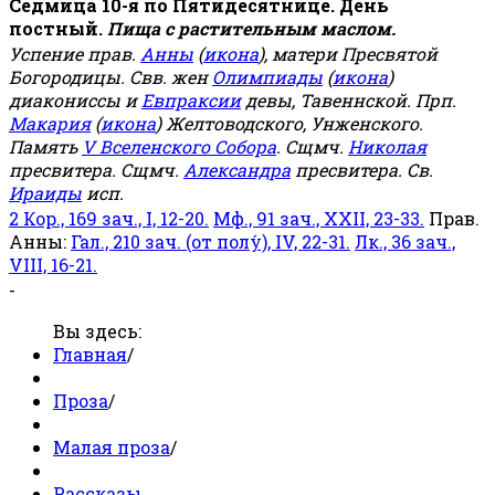
Седмица 10-я по Пятидесятнице. День
постный.
Пища с растительным маслом.
Успение прав.
Анны
(
икона
), матери Пресвятой
Богородицы. Свв. жен
Олимпиады
(
икона
)
диакониссы и
Евпраксии
девы, Тавеннской. Прп.
Макария
(
икона
) Желтоводского, Унженского.
Память
V Вселенского Собора
. Сщмч.
Николая
пресвитера. Сщмч.
Александра
пресвитера. Св.
Ираиды
исп.
2 Кор., 169 зач., I, 12-20.
Мф., 91 зач., XXII, 23-33.
Прав.
Анны:
Гал., 210 зач. (от полу́), IV, 22-31.
Лк., 36 зач.,
VIII, 16-21.
-
Вы здесь:
Главная
/
Проза
/
Малая проза
/
Рассказы