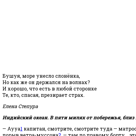
Бушуя, море унесло слонёнка,
Но как же он держался на волнах?
И хорошо, что есть в любой сторонке
Те, кто, спасая, презирает страх.
Елена Степура
Индийский океан. В пяти милях от побережья, бли
— Ayya
1
капитан, смотрите, смотрите туда — матро
порыв ветра-муссона
2
, — там по правому борту... 