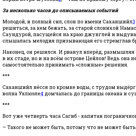
За несколько часов до описываемых событий
Молодой, и полный сил, слон по имени Саханшийл
3
решиться, за кем бежать, за старой слонихой Намас
Саундурой, пасущейся на краю джунглей и выдува
слышалась мелодия призывающая его стремглав бр
Наконец, он решился. И рванул вперёд, размышляя 
в их стаде, но и на всём острове Цейлон! Ведь она 
самостоятельно принимать «сложные» решения.
***
Саханшийл нёсся по кромке воды, с трудом выдёрг
волна Уклюэле
4
домчалась до границы океана и суш
***
Вот уже четверть часа Сагиб - капитан пограничног
— Такого не может быть, потому что не может быть