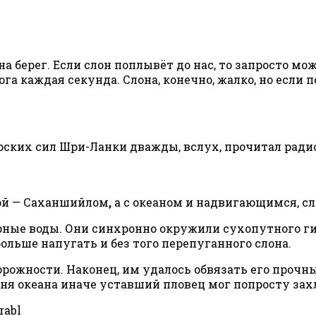
а берег. Если слон поплывёт до нас, то запросто мо
рога каждая секунда. Слона, конечно, жалко, но если
рских сил Шри-Ланки дважды, вслух, прочитал ради
гой — Саханшийлом
,
а с океаном и надвигающимся, с
урные воды. Они синхронно окружили сухопутного г
ольше напугать и без того перепуганного слона.
ожности. Наконец, им удалось обвязать его прочным
вня океана иначе уставший пловец мог попросту зах