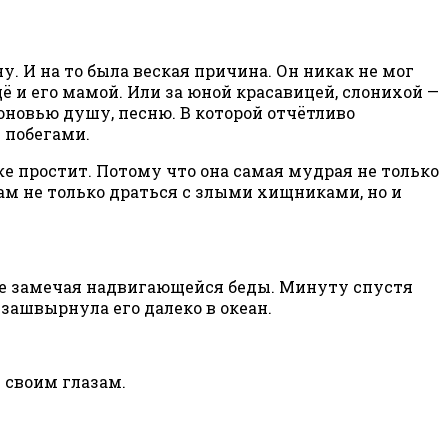
у. И на то была веская причина. Он никак не мог
ё и его мамой. Или за юной красавицей, слонихой —
новью душу, песню. В которой отчётливо
 побегами.
же простит. Потому что она самая мудрая не только
 сам не только драться с злыми хищниками, но и
 не замечая надвигающейся беды. Минуту спустя
зашвырнула его далеко в океан.
л своим глазам.