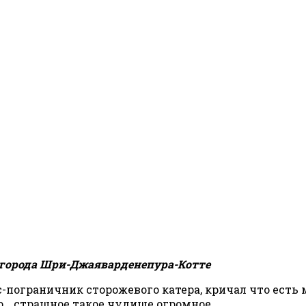
з города Шри-Джаяварденепура-Котте
с-пограничник сторожевого катера, кричал что есть
это… страшное такое чудище огромное.