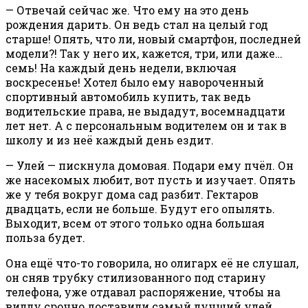
— Отвечай сейчас же. Что ему на это день
рождения дарить. Он ведь стал на целый год
старше! Опять, что ли, новый смартфон, последней
модели?! Так у него их, кажется, три, или даже…
семь! На каждый день недели, включая
воскресенье! Хотел было ему навороченный
спортивный автомобиль купить, так ведь
водительские права, не выдадут, восемнадцати
лет нет. А с персональным водителем он и так в
школу и из неё каждый день ездит.
— Улей — пискнула домовая. Подари ему пчёл. Он
же насекомых любит, вот пусть и изучает. Опять
же у тебя вокруг дома сад разбит. Гектаров
двадцать, если не больше. Будут его опылять.
Выходит, всем от этого только одна большая
польза будет.
Она ещё что-то говорила, но олигарх её не слушал,
он сняв трубку стилизованного под старину
телефона, уже отдавал распоряжение, чтобы на
виллу срочно доставили самый лучший улей,