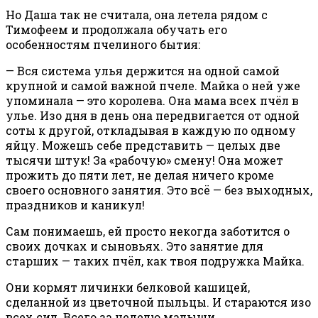
Но Даша так не считала, она летела рядом с
Тимофеем и продолжала обучать его
особенностям пчелиного бытия:
— Вся система улья держится на одной самой
крупной и самой важной пчеле. Майка о ней уже
упоминала — это королева. Она мама всех пчёл в
улье. Изо дня в день она передвигается от одной
соты к другой, откладывая в каждую по одному
яйцу. Можешь себе представить — целых две
тысячи штук! За «рабочую» смену! Она может
прожить до пяти лет, не делая ничего кроме
своего основного занятия. Это всё — без выходных,
праздников и каникул!
Сам понимаешь, ей просто некогда заботится о
своих дочках и сыновьях. Это занятие для
старших — таких пчёл, как твоя подружка Майка.
Они кормят личинки белковой кашицей,
сделанной из цветочной пыльцы. И стараются изо
всех сил. Всего за неделю малыши