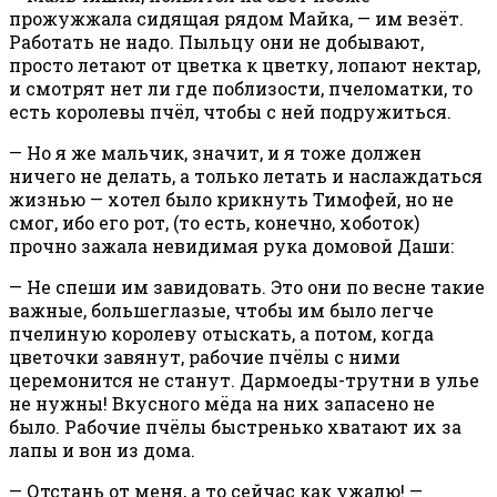
прожужжала сидящая рядом Майка, — им везёт.
Работать не надо. Пыльцу они не добывают,
просто летают от цветка к цветку, лопают нектар,
и смотрят нет ли где поблизости, пчеломатки, то
есть королевы пчёл, чтобы с ней подружиться.
— Но я же мальчик, значит, и я тоже должен
ничего не делать, а только летать и наслаждаться
жизнью — хотел было крикнуть Тимофей, но не
смог, ибо его рот, (то есть, конечно, хоботок)
прочно зажала невидимая рука домовой Даши:
— Не спеши им завидовать. Это они по весне такие
важные, большеглазые, чтобы им было легче
пчелиную королеву отыскать, а потом, когда
цветочки завянут, рабочие пчёлы с ними
церемонится не станут. Дармоеды-трутни в улье
не нужны! Вкусного мёда на них запасено не
было. Рабочие пчёлы быстренько хватают их за
лапы и вон из дома.
— Отстань от меня, а то сейчас как ужалю! —