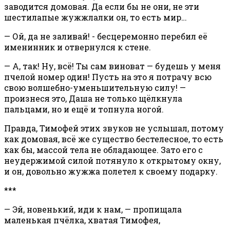
заводится домовая. Да если бы не они, не эти
шестилапые жужжлалки он, то есть мир…
— Ой, да не заливай! - бесцеремонно перебил её
именинник и отвернулся к стене.
— А, так! Ну, всё! Ты сам виноват — будешь у меня
пчелой номер один! Пусть на это я потрачу всю
свою волшебно-уменьшительную силу! —
произнеся это, Даша не только щёлкнула
пальцами, но и ещё и топнула ногой.
Правда, Тимофей этих звуков не услышал, потому
как домовая, всё же существо бестелесное, то есть
как бы, массой тела не обладающее. Зато его с
неудержимой силой потянуло к открытому окну,
и он, довольно жужжа полетел к своему подарку.
***
— Эй, новенький, иди к нам, — пропищала
маленькая пчёлка, хватая Тимофея,