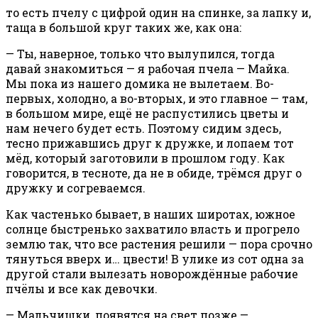
то есть пчелу с цифрой один на спинке, за лапку и,
таща в большой круг таких же, как она:
— Ты, наверное, только что вылупился, тогда
давай знакомиться — я рабочая пчела — Майка.
Мы пока из нашего домика не вылетаем. Во-
первых, холодно, а во-вторых, и это главное — там,
в большом мире, ещё не распустились цветы и
нам нечего будет есть. Поэтому сидим здесь,
тесно прижавшись друг к дружке, и лопаем тот
мёд, который заготовили в прошлом году. Как
говорится, в тесноте, да не в обиде, трёмся друг о
дружку и согреваемся.
Как частенько бывает, в наших широтах, южное
солнце быстренько захватило власть и прогрело
землю так, что все растения решили — пора срочно
тянуться вверх и… цвести! В улике из сот одна за
другой стали вылезать новорождённые рабочие
пчёлы и все как девочки.
— Мальчишки, появятся на свет позже —