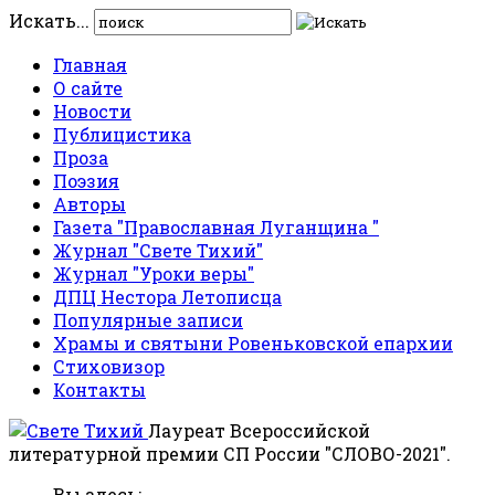
Искать...
Главная
О сайте
Новости
Публицистика
Проза
Поэзия
Авторы
Газета "Православная Луганщина "
Журнал "Свете Тихий"
Журнал "Уроки веры"
ДПЦ Нестора Летописца
Популярные записи
Храмы и святыни Ровеньковской епархии
Стиховизор
Контакты
Лауреат Всероссийской
литературной премии СП России "СЛОВО-2021".
Вы здесь: