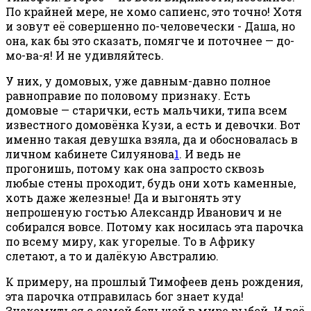
По крайней мере, не хомо сапиенс, это точно! Хотя
и зовут её совершенно по-человечески - Даша, но
она, как бы это сказать, помягче и поточнее — до-
мо-ва-я! И не удивляйтесь.
У них, у домовых, уже давным-давно полное
равноправие по половому признаку. Есть
домовые — старички, есть мальчики, типа всем
известного домовёнка Кузи, а есть и девочки. Вот
именно такая девушка взяла, да и обосновалась в
личном кабинете Силуянова
1
. И ведь не
прогонишь, потому как она запросто сквозь
любые стены проходит, будь они хоть каменные,
хоть даже железные! Да и выгонять эту
непрошеную гостью Александр Иванович и не
собирался вовсе. Потому как носилась эта парочка
по всему миру, как угорелые. То в Африку
слетают, а то и далёкую Австралию.
К примеру, на прошлый Тимофеев день рождения,
эта парочка отправилась бог знает куда!
Знакомиться с самой большой в мире рыбой. И всё