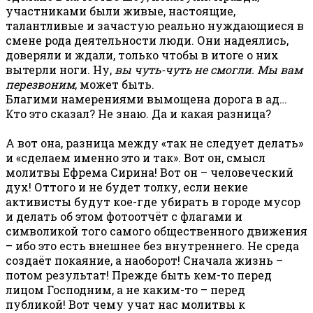
участниками были живые, настоящие,
талантливые и зачастую реально нуждающиеся в
смене рода деятельности люди. Они надеялись,
доверяли и ждали, только чтобы в итоге о них
вытерли ноги. Ну,
вы чуть-чуть не смогли. Мы вам
перезвоним
, может быть.
Благими намерениями вымощена дорога в ад…
Кто это сказал? Не знаю. Да и какая разница?
А вот она, разница между «так не следует делать»
и «сделаем именно это и так». Вот он, смысл
молитвы Ефрема Сирина! Вот он – человеческий
дух! Оттого и не будет толку, если некие
активисты будут кое-где убирать в городе мусор
и делать об этом фотоотчёт с флагами и
символикой того самого общественного движения
– ибо это есть внешнее без внутреннего. Не среда
создаёт покаяние, а наоборот! Сначала жизнь –
потом результат! Прежде быть кем-то перед
лицом Господним, а не каким-то – перед
публикой! Вот чему учат нас молитвы к