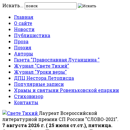
Искать...
Главная
О сайте
Новости
Публицистика
Проза
Поэзия
Авторы
Газета "Православная Луганщина "
Журнал "Свете Тихий"
Журнал "Уроки веры"
ДПЦ Нестора Летописца
Популярные записи
Храмы и святыни Ровеньковской епархии
Стиховизор
Контакты
Лауреат Всероссийской
литературной премии СП России "СЛОВО-2021".
7 августа 2026 г. ( 25 июля ст.ст.), пятница.