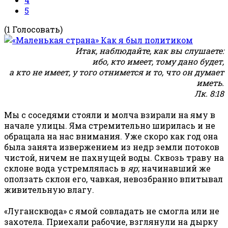
5
(1 Голосовать)
Итак, наблюдайте, как вы слушаете:
ибо, кто имеет, тому дано будет,
а кто не имеет, у того отнимется и то, что он думает
иметь.
Лк. 8:18
Мы с соседями стояли и молча взирали на яму в
начале улицы. Яма стремительно ширилась и не
обращала на нас внимания. Уже скоро как год она
была занята извержением из недр земли потоков
чистой, ничем не пахнущей воды. Сквозь траву на
склоне вода устремлялась в
яр
; начинавший же
оползать склон его, чавкая, невозбранно впитывал
живительную влагу.
«Лугансквода» с ямой совладать не смогла или не
захотела. Приехали рабочие, взглянули на дырку