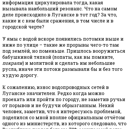
информация циркулировала тогда, какая
вызывала наибольший резонанс. Что на самом
деле происходило в Луганске в тот год? За что,
какие и с кем были сражения, в том числе и в
городской черте?
У ямы с водой вскоре появились потомки выше и
ниже по улице – такие же прорывы чего-то там
под землёй, но поменьше. Пришлось вооружиться
бабушкиной тяпкой (лопаты, как вы помните,
покрали
) и молитвой и сделать им небольшие
русла, иначе эти потоки размывали бы и без того
худую дорогу.
К сожалению, износ водопроводных сетей в
Луганске значителен. Редко когда можно
проехать или пройти по городу, не заметив ручьи
от порывов и не будучи обрызганным. Некий
человек, заметив, что я интересуюсь проблемой,
поделился со мной вполне официальным отчётом
одного из министерств, из которого следовало, что