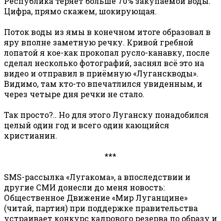
Республика теряет больше 70% закупаемой воды.
Цифра, прямо скажем, шокирующая.
Поток воды из ямы в конечном итоге образовал в
яру вполне заметную речку. Кривой гребной
лопатой я кое-как прокопал русло-канавку, после
сделал несколько фотографий, заснял всё это на
видео и отправил в приёмную «Луганскводы».
Видимо, там кто-то впечатлился увиденным, и
через четыре дня речки не стало.
Так просто?.. Но для этого Луганску понадобился
целый один год и всего один кающийся
христианин.
***
SMS-рассылка «Лугакома», а впоследствии и
другие СМИ донесли до меня новость:
Общественное Движение «Мир Луганщине»
(читай, партия) при поддержке правительства
устраивает конкурс кадрового резерва по образу и