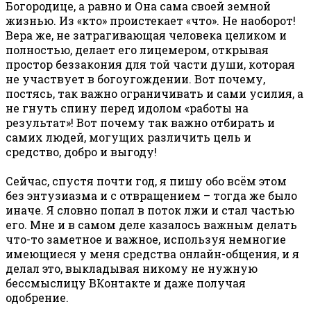
Богородице, а равно и Она сама своей земной
жизнью. Из «кто» проистекает «что». Не наоборот!
Вера же, не затрагивающая человека целиком и
полностью, делает его лицемером, открывая
простор беззакония для той части души, которая
не участвует в богоугождении. Вот почему,
постясь, так важно ограничивать и сами усилия, а
не гнуть спину перед идолом «работы на
результат»! Вот почему так важно отбирать и
самих людей, могущих различить цель и
средство, добро и выгоду!
Сейчас, спустя почти год, я пишу обо всём этом
без энтузиазма и с отвращением – тогда же было
иначе. Я словно попал в поток лжи и стал частью
его. Мне и в самом деле казалось важным делать
что-то заметное и важное, используя немногие
имеющиеся у меня средства онлайн-общения, и я
делал это, выкладывая никому не нужную
бессмыслицу ВКонтакте и даже получая
одобрение.