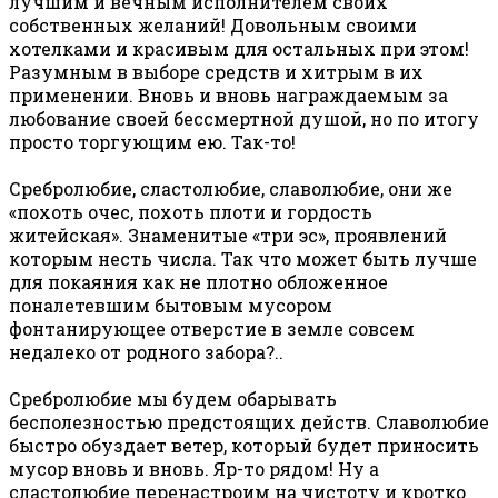
лучшим и вечным исполнителем своих
собственных желаний! Довольным своими
хотелками и красивым для остальных при этом!
Разумным в выборе средств и хитрым в их
применении. Вновь и вновь награждаемым за
любование своей бессмертной душой, но по итогу
просто торгующим ею. Так-то!
Сребролюбие, сластолюбие, славолюбие, они же
«похоть очес, похоть плоти и гордость
житейская». Знаменитые «три эс», проявлений
которым несть числа. Так что может быть лучше
для покаяния как не плотно обложенное
поналетевшим бытовым мусором
фонтанирующее отверстие в земле совсем
недалеко от родного забора?..
Сребролюбие мы будем обарывать
бесполезностью предстоящих действ. Славолюбие
быстро обуздает ветер, который будет приносить
мусор вновь и вновь. Яр-то рядом! Ну а
сластолюбие перенастроим на чистоту и кротко