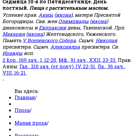
Седмица 10-я по Пятидесятнице. День
постный.
Пища с растительным маслом.
Успение прав.
Анны
(
икона
), матери Пресвятой
Богородицы. Свв. жен
Олимпиады
(
икона
)
диакониссы и
Евпраксии
девы, Тавеннской. Прп.
Макария
(
икона
) Желтоводского, Унженского.
Память
V Вселенского Собора
. Сщмч.
Николая
пресвитера. Сщмч.
Александра
пресвитера. Св.
Ираиды
исп.
2 Кор., 169 зач., I, 12-20.
Мф., 91 зач., XXII, 23-33.
Прав.
Анны:
Гал., 210 зач. (от полу́), IV, 22-31.
Лк., 36 зач.,
VIII, 16-21.
-
Вы здесь:
Главная
/
Проза
/
Малая проза
/
Рассказы