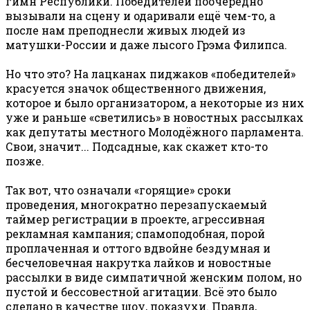
гимн Республики. Победителей поочерёдно
вызывали на сцену и одаривали ещё чем-то, а
после нам преподнесли живых людей из
матушки-России и даже лысого Грэма Филипса.
Но что это? На лацканах пиджаков «победителей»
красуется значок общественного движения,
которое и было организатором, а некоторые из них
уже и раньше «светились» в новостных рассылках
как депутаты местного Молодёжного парламента.
Свои, значит... Подсадные, как скажет кто-то
позже.
Так вот, что означали «горящие» сроки
проведения, многократно перезапускаемый
таймер регистрации в проекте, агрессивная
рекламная кампания; спамоподобная, порой
проплаченная и оттого вдвойне бездумная и
бесчеловечная накрутка лайков и новостные
рассылки в виде симпатичной женским полом, но
пустой и бессовестной агитации. Всё это было
сделано в качестве шоу, показухи. Правда,