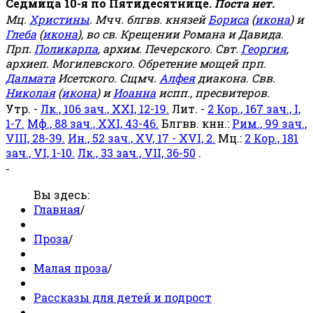
Седмица 10-я по Пятидесятнице.
Поста нет.
Мц.
Христины
. Мчч. блгвв. князей
Бориса
(
икона
) и
Глеба
(
икона
), во св. Крещении Романа и Давида.
Прп.
Поликарпа
, архим. Печерского. Свт.
Георгия
,
архиеп. Могилевского. Обретение мощей прп.
Далмата
Исетского. Сщмч.
Алфея
диакона. Свв.
Николая
(
икона
) и
Иоанна
испп., пресвитеров.
Утр. -
Лк., 106 зач., XXI, 12-19.
Лит. -
2 Кор., 167 зач., I,
1-7.
Мф., 88 зач., XXI, 43-46.
Блгвв. кнн.:
Рим., 99 зач.,
VIII, 28-39.
Ин., 52 зач., XV, 17 - XVI, 2.
Мц.:
2 Кор., 181
зач., VI, 1-10.
Лк., 33 зач., VII, 36-50
.
-
Вы здесь:
Главная
/
Проза
/
Малая проза
/
Рассказы для детей и подрост