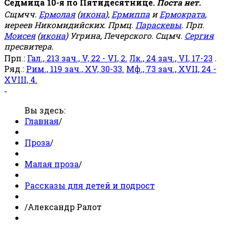
Седмица 10-я по Пятидесятнице.
Поста нет.
Сщмчч.
Ермолая
(
икона
),
Ермиппа
и
Ермократа
,
иереев Никомидийских. Прмц.
Параскевы
. Прп.
Моисея
(
икона
) Угрина, Печерского. Сщмч.
Сергия
пресвитера.
Прп.:
Гал., 213 зач., V, 22 - VI, 2.
Лк., 24 зач., VI, 17-23
.
Ряд.:
Рим., 119 зач., XV, 30-33.
Мф., 73 зач., XVII, 24 -
XVIII, 4.
-
Вы здесь:
Главная
/
Проза
/
Малая проза
/
Рассказы для детей и подрост
/
Александр Ралот