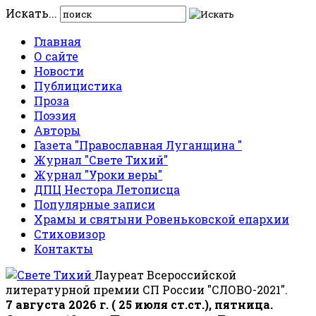
Искать...
Главная
О сайте
Новости
Публицистика
Проза
Поэзия
Авторы
Газета "Православная Луганщина "
Журнал "Свете Тихий"
Журнал "Уроки веры"
ДПЦ Нестора Летописца
Популярные записи
Храмы и святыни Ровеньковской епархии
Стиховизор
Контакты
Лауреат Всероссийской
литературной премии СП России "СЛОВО-2021".
7 августа 2026 г. ( 25 июля ст.ст.), пятница.