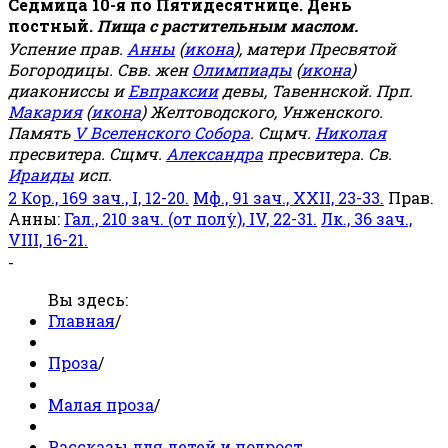
Седмица 10-я по Пятидесятнице. День
постный.
Пища с растительным маслом.
Успение прав.
Анны
(
икона
), матери Пресвятой
Богородицы. Свв. жен
Олимпиады
(
икона
)
диакониссы и
Евпраксии
девы, Тавеннской. Прп.
Макария
(
икона
) Желтоводского, Унженского.
Память
V Вселенского Собора
. Сщмч.
Николая
пресвитера. Сщмч.
Александра
пресвитера. Св.
Ираиды
исп.
2 Кор., 169 зач., I, 12-20.
Мф., 91 зач., XXII, 23-33.
Прав.
Анны:
Гал., 210 зач. (от полу́), IV, 22-31.
Лк., 36 зач.,
VIII, 16-21.
-
Вы здесь:
Главная
/
Проза
/
Малая проза
/
Рассказы для детей и подрост