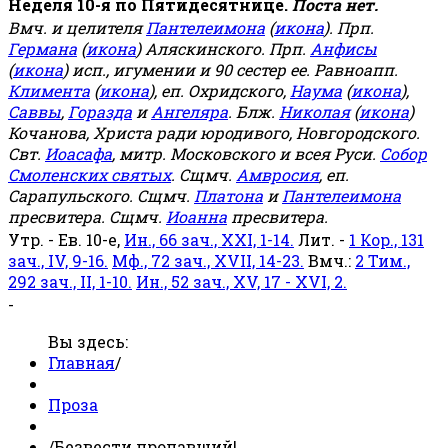
Неделя 10-я по Пятидесятнице.
Поста нет.
Вмч. и целителя
Пантелеимона
(
икона
). Прп.
Германа
(
икона
) Аляскинского. Прп.
Анфисы
(
икона
) исп., игумении и 90 сестер ее. Равноапп.
Климента
(
икона
), еп. Охридского,
Наума
(
икона
),
Саввы
,
Горазда
и
Ангеляра
. Блж.
Николая
(
икона
)
Кочанова, Христа ради юродивого, Новгородского.
Свт.
Иоасафа
, митр. Московского и всея Руси.
Собор
Смоленских святых
. Сщмч.
Амвросия
, еп.
Сарапульского. Сщмч.
Платона
и
Пантелеимона
пресвитера. Сщмч.
Иоанна
пресвитера.
Утр. - Ев. 10-е,
Ин., 66 зач., XXI, 1-14.
Лит. -
1 Кор., 131
зач., IV, 9-16.
Мф., 72 зач., XVII, 14-23.
Вмч.:
2 Тим.,
292 зач., II, 1-10.
Ин., 52 зач., XV, 17 - XVI, 2.
-
Вы здесь:
Главная
/
Проза
/
Безвести пропавший!