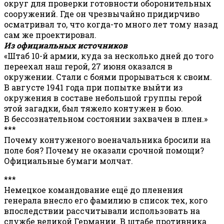
округ для проверки готовности оборонительных
сооружений. Где он чрезвычайно придирчиво
осматривал то, что когда-то много лет тому назад
сам же проектировал.
Из официальных источников
«Штаб 10-й армии, куда за несколько дней до того
переехал наш герой, 27 июня оказался в
окружении. Стали с боями прорываться к своим.
В августе 1941 года при попытке выйти из
окружения в составе небольшой группы герой
этой загадки, был тяжело контужен в бою.
В бессознательном состоянии захвачен в плен.»
***
Почему контуженого военачальника бросили на
поле боя? Почему не оказали срочной помощи?
Официальные бумаги молчат.
***
Немецкое командование ещё до пленения
генерала внесло его фамилию в список тех, кого
впоследствии рассчитывали использовать на
службе великой Германии. В штабе противника