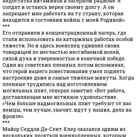
недостатка витаминов в лагерном рационе. Я
солдат и остаюсь верен своему долгу. А он
запрещает мне работать на ту страну, которая
находится в состоянии войны с моей Родиной».
***
Его отправили в концентрационный лагерь, где
стали использовать на каторжных работах особой
тяжести. Но и здесь военспец удивлял своих
товарищей по несчастью несгибаемой волей,
силой духа и уверенностью в конечной победе.
Один из советских пленных потом вспоминал,
что герой нашего повествования умел поднять
настроение даже в самые тяжёлые минуты. Когда
пленные трудились над изготовлением
могильных плит, генерал заметил: «Вот работа,
доставляющая мне истинное удовольствие.
«Чем больше надмогильных плит требуют от нас
немцы, тем лучше, значит, идут у наших, дела на
фронте».
***
Майор Седдон Де-Сент-Клер оказался одним из
нескольких десятков военнопленных, которым