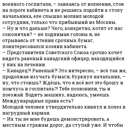
военного госпиталя, — заикаясь от волнения, стоя
на пороге кабинета и не решаясь подойти к столу
начальника, еле слышно молвил молодой
сотрудник, только что прибывший из Москвы.
— Ну и что дальше? Чего, конкретно, хотят от нас
союзнички? — не поднимая головы и, не
отрываясь от чтения срочных бумаг,
поинтересовался хозяин кабинета.
— Представителя Советского Союза срочно хочет
видеть раненый канадский офицер, находящийся
у них на лечении.
— Канадец?! Раненый?! Это интересно, — всё так же,
продолжая изучать бумаги, буркнул начальник, —
ну, что стоишь? Ждёшь, что я всё вот это брошу и
помчусь в госпиталь?! Тебе позвонили, ты и
поезжай. Водить машину, надеюсь, умеешь.
Международные права есть?
Молодой человек утвердительно кивнул и полез в
нагрудный карман.
— Их ты не мне будешь демонстрировать, а
местным стражам дорог, да ступай уже. И чтобы