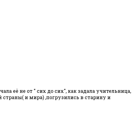
а её не от " сих до сих", как задала учительница,
страны( и мира) ,погрузились в старину и