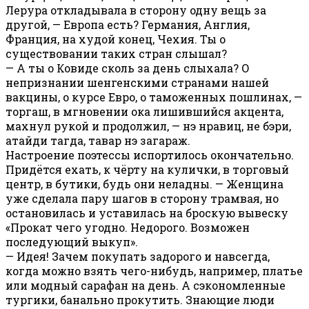
Лерура откладывала в сторону одну вещь за
другой, — Европа есть? Германия, Англия,
Франция, на худой конец, Чехия. Ты о
существовании таких стран слышал?
— А ты о Ковиде сколь за день слыхала? О
непризнании шенгенскими странами нашей
вакцины, о курсе Евро, о таможенных пошлинах, —
торгаш, в мгновении ока лишившийся акцента,
махнул рукой и продолжил, — нэ нравиц, не бэри,
атайди тагда, тавар нэ загараж.
Настроение поэтессы испортилось окончательно.
Придётся ехать, к чёрту на кулички, в торговый
центр, в бутики, будь они неладны. — Женщина
уже сделала пару шагов в сторону трамвая, но
остановилась и уставилась на броскую вывеску
«Прокат чего угодно. Недорого. Возможен
последующий выкуп».
— Идея! Зачем покупать задорого и навсегда,
когда можно взять чего-нибудь, например, платье
или модный сарафан на день. А сэкономленные
тургики, банально прокутить. Знающие люди