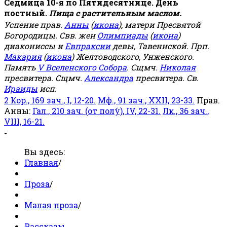
Седмица 10-я по Пятидесятнице. День
постный.
Пища с растительным маслом.
Успение прав.
Анны
(
икона
), матери Пресвятой
Богородицы. Свв. жен
Олимпиады
(
икона
)
диакониссы и
Евпраксии
девы, Тавеннской. Прп.
Макария
(
икона
) Желтоводского, Унженского.
Память
V Вселенского Собора
. Сщмч.
Николая
пресвитера. Сщмч.
Александра
пресвитера. Св.
Ираиды
исп.
2 Кор., 169 зач., I, 12-20.
Мф., 91 зач., XXII, 23-33.
Прав.
Анны:
Гал., 210 зач. (от полу́), IV, 22-31.
Лк., 36 зач.,
VIII, 16-21.
-
Вы здесь:
Главная
/
Проза
/
Малая проза
/
Рассказы