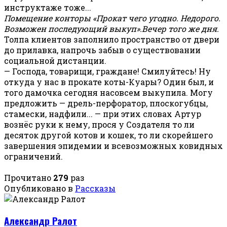
инструктаже тоже...
Помещение конторы «Прокат чего угодно. Недорого.
Возможен последующий выкуп».Вечер того же дня.
Толпа клиентов заполнило пространство от двери
до прилавка, напрочь забыв о существовании
социальной дистанции.
— Господа, товарищи, граждане! Смилуйтесь! Ну
откуда у нас в прокате коты-Куары? Один был, и
того дамочка сегодня насовсем выкупила. Могу
предложить — дрель-перфоратор, плоскогубцы,
стамески, надфили... — при этих словах Артур
вознёс руки к нему, прося у Создателя то ли
десяток другой котов и кошек, то ли скорейшего
завершения эпидемии и всевозможных ковидных
ограничений.
Прочитано
279
раз
Опубликовано в
Рассказы
Александр Ралот