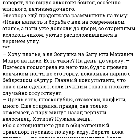
говорят, что вирус алкоголя боится, особенно
элитного, пятизвёздочного.
Элеонора ещё продолжала размышлять на тему:
«Новая напасть и борьба с ней на современном
этапе», а ноги уже донесли до двери, со старинным
колокольчиком, уютно расположившимся в
верхнем углу.
***
— Хочу платье, а ля Золушка на балу или Мэрилин
Монро на люке. Есть такие? На день, до зарезу. —
Поэтесса посмотрела на него так, будто провела
кончиком ногтя по его горлу, показывая парню с
бейджиком «Артур. Главный консультант», что
она с ним сделает, если нужный товар в прокате
случайно отсутствует.
— Дрель есть, плоскогубцы, стамески, надфили,
много. Ещё стиралка, правда, она только
отжимает, а пару минут назад вернули
велосипед. Хотите? Нужная вещь,
ибо с сегодняшнего дня в общественный
транспорт пускают по куар-коду. Берите, пока