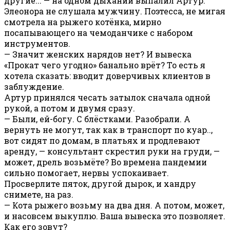
другие... — на одном дыхании выпалил Артур.
Элеонора не слушала мужчину. Поэтесса, не мигая
смотрела на рыжего котёнка, мирно
посапывающего на чемоданчике с набором
инструментов.
— Значит женских нарядов нет? И вывеска
«Прокат чего угодно» банально врёт? То есть я
хотела сказать: вводит доверчивых клиентов в
заблуждение.
Артур принялся чесать затылок сначала одной
рукой, а потом и двумя сразу.
— Были, ей-богу. С блёстками. Разобрали. А
вернуть не могут, так как в транспорт по куар..,
вот сидят по домам, в платьях и продлевают
аренду, — консультант скрестил руки на груди, —
может, дрель возьмёте? Во времена пандемии
сильно помогает, нервы успокаивает.
Просверлите пяток, другой дырок, и хандру
снимете, на раз.
— Кота рыжего возьму на два дня. А потом, может,
и насовсем выкуплю. Ваша вывеска это позволяет.
Как его зовут?