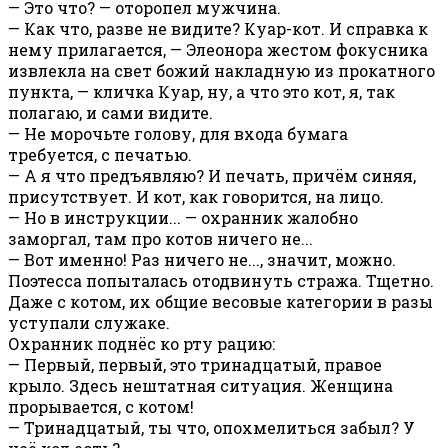
— Это что? — оторопел мужчина.
— Как что, разве не видите? Куар-кот. И справка к
нему прилагается, — Элеонора жестом фокусника
извлекла на свет божий накладную из прокатного
пункта, — кличка Куар, ну, а что это кот, я, так
полагаю, и сами видите.
— Не морочьте голову, для входа бумага
требуется, с печатью.
— А я что предъявляю? И печать, причём синяя,
присутствует. И кот, как говорится, на лицо.
— Но в инструкции... — охранник жалобно
заморгал, там про котов ничего не...
— Вот именно! Раз ничего не..., значит, можно.
Поэтесса попыталась отодвинуть стража. Тщетно.
Даже с котом, их общие весовые категории в разы
уступали служаке.
Охранник поднёс ко рту рацию:
— Первый, первый, это тринадцатый, правое
крыло. Здесь нештатная ситуация. Женщина
прорывается, с котом!
— Тринадцатый, ты что, опохмелиться забыл? У