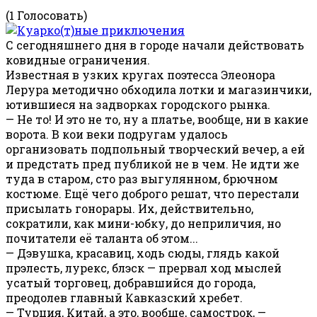
(1 Голосовать)
С сегодняшнего дня в городе начали действовать
ковидные ограничения.
Известная в узких кругах поэтесса Элеонора
Лерура методично обходила лотки и магазинчики,
ютившиеся на задворках городского рынка.
— Не то! И это не то, ну а платье, вообще, ни в какие
ворота. В кои веки подругам удалось
организовать подпольный творческий вечер, а ей
и предстать пред публикой не в чем. Не идти же
туда в старом, сто раз выгулянном, брючном
костюме. Ещё чего доброго решат, что перестали
присылать гонорары. Их, действительно,
сократили, как мини-юбку, до неприличия, но
почитатели её таланта об этом...
— Дэвушка, красавиц, ходь сюды, глядь какой
прэлесть, лурекс, блэск — прервал ход мыслей
усатый торговец, добравшийся до города,
преодолев главный Кавказский хребет.
— Турция, Китай, а это, вообще, самострок, —