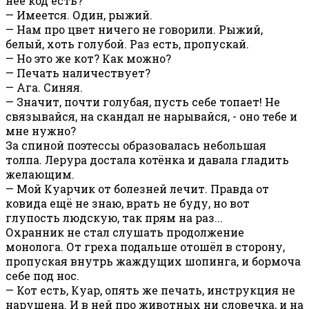
неё код есть?
— Имеется. Один, рыжий.
— Нам про цвет ничего не говорили. Рыжий,
белый, хоть голубой. Раз есть, пропускай.
— Но это же кот? Как можно?
— Печать наличествует?
— Ага. Синяя.
— Значит, почти голубая, пусть себе топает! Не
связывайся, на скандал не нарывайся, - оно тебе и
мне нужно?
За спиной поэтессы образовалась небольшая
толпа. Лерура достала котёнка и давала гладить
желающим.
— Мой Куарчик от болезней лечит. Правда от
ковида ещё не знаю, врать не буду, но вот
глупость людскую, так прям на раз...
Охранник не стал слушать продолжение
монолога. От греха подальше отошёл в сторону,
пропуская внутрь жаждущих шопинга, и бормоча
себе под нос.
— Кот есть, Куар, опять же печать, инструкция не
нарушена. И в ней про животных ни словечка, и на