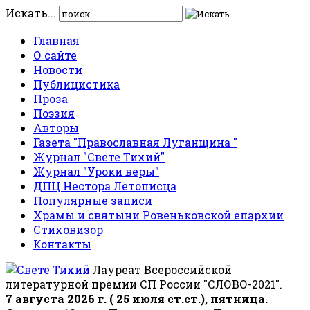
Искать...
Главная
О сайте
Новости
Публицистика
Проза
Поэзия
Авторы
Газета "Православная Луганщина "
Журнал "Свете Тихий"
Журнал "Уроки веры"
ДПЦ Нестора Летописца
Популярные записи
Храмы и святыни Ровеньковской епархии
Стиховизор
Контакты
Лауреат Всероссийской
литературной премии СП России "СЛОВО-2021".
7 августа 2026 г. ( 25 июля ст.ст.), пятница.