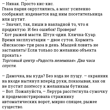
— Никак. Просто кис-кис.
Глаза парня округлились, а мозг усиленно
соображал: издевается над ним посетительница
или шутит.
— Значит, так, пиши в накладной то, что я
продиктую. И без ошибок! Проверю!
" Кот рыжей масти. Штук-один. Кличка-Куар.
Время эксплуатации — двое суток. Кормить
«Вискасом» три раза в день. Мышей ловить не
заставлять! Если только по желанию объекта
проката.»
Торговый центр «Радость неземная». Два часа
спустя.
— Дамочка, вы куда? Без кода не пущу. — охранник
на входе вытянул вперёд руки, показывая, как он
не пустит поэтессу к желанным бутикам.
— Вот. Пожалуйста, — Лерура расстегнула сумочку
и продемонстрировала стражнику
автоматических ворот, мирно спящее, рыжее
существо.