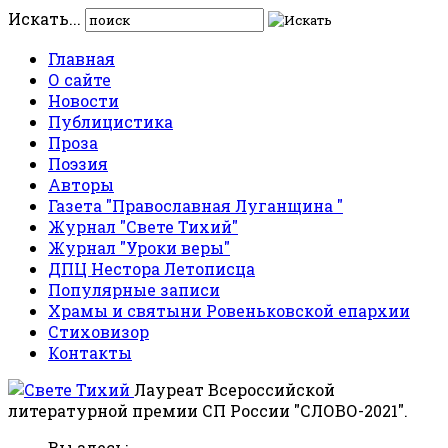
Искать...
Главная
О сайте
Новости
Публицистика
Проза
Поэзия
Авторы
Газета "Православная Луганщина "
Журнал "Свете Тихий"
Журнал "Уроки веры"
ДПЦ Нестора Летописца
Популярные записи
Храмы и святыни Ровеньковской епархии
Стиховизор
Контакты
Лауреат Всероссийской
литературной премии СП России "СЛОВО-2021".
Вы здесь: