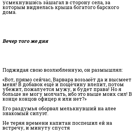
усмехнувшись зашагал в сторону села, за
которым виднелась крыша богатого барского
дома.
Вечер того же дня
Поджидая свою возлюбленную, он размышлял:
«Вот, прямо сейчас, Варвара возьмёт да и высмеет
меня! В добавок ещё и пощёчину влепит, потом
убежит, пожалуется мужу, и будет права! Но я
больше не могу молчать, ибо это выше моих сил! В
конце концов офицер я или нет?»
Его раздумья оборвал мелькнувший на алее
знакомый силуэт.
Не теряя времени капитан поспешил ей на
встречу, и минуту спустя