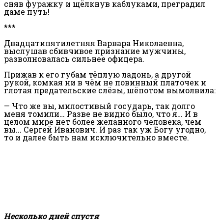
сняв фуражку и щёлкнув каблуками, преградил
даме путь!
***
Двадцатипятилетняя Варвара Николаевна,
выслушав сбивчивое признание мужчины,
разволновалась сильнее офицера.
Прижав к его губам тёплую ладонь, а другой
рукой, комкая ни в чём не повинный платочек и
глотая предательские слёзы, шёпотом вымолвила:
— Что же вы, милостивый государь, так долго
меня томили… Разве не видно было, что я… И в
целом мире нет более желанного человека, чем
вы... Сергей Иванович. И раз так уж Богу угодно,
то и далее быть нам исключительно вместе.
Несколько дней спустя