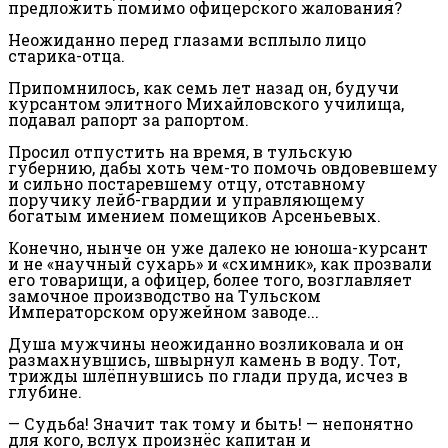
предложить помимо офицерского жалования?
Неожиданно перед глазами всплыло лицо
старика-отца.
Припомнилось, как семь лет назад он, будучи
курсантом элитного Михайловского училища,
подавал рапорт за рапортом.
Просил отпустить на время, в тульскую
губернию, дабы хоть чем-то помочь овдовевшему
и сильно постаревшему отцу, отставному
поручику лейб-гвардии и управляющему
богатым имением помещиков Арсеньевых.
Конечно, нынче он уже далеко не юноша-курсант
и не «научный сухарь» и «схимник», как прозвали
его товарищи, а офицер, более того, возглавляет
замочное производство на Тульском
Императорском оружейном заводе...
Душа мужчины неожиданно возликовала и он
размахнувшись, швырнул камень
в воду
.
Тот,
трижды шлёпнувшись по глади пруда, исчез в
глубине.
— Судьба! Значит так тому и быть! — непонятно
для кого, вслух произнёс капитан и