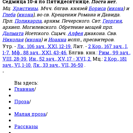
Седмица 10-я по Пятидесятнице.
Поста нет.
Мц.
Христины
. Мчч. блгвв. князей
Бориса
(
икона
) и
Глеба
(
икона
), во св. Крещении Романа и Давида.
Прп.
Поликарпа
, архим. Печерского. Свт.
Георгия
,
архиеп. Могилевского. Обретение мощей прп.
Далмата
Исетского. Сщмч.
Алфея
диакона. Свв.
Николая
(
икона
) и
Иоанна
испп., пресвитеров.
Утр. -
Лк., 106 зач., XXI, 12-19.
Лит. -
2 Кор., 167 зач., I,
1-7.
Мф., 88 зач., XXI, 43-46.
Блгвв. кнн.:
Рим., 99 зач.,
VIII, 28-39.
Ин., 52 зач., XV, 17 - XVI, 2.
Мц.:
2 Кор., 181
зач., VI, 1-10.
Лк., 33 зач., VII, 36-50
.
-
Вы здесь:
Главная
/
Проза
/
Малая проза
/
Рассказы