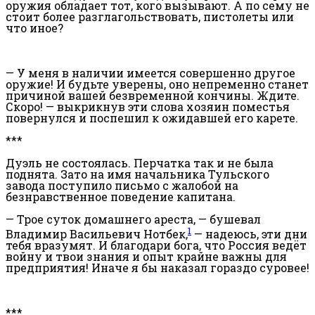
оружия обладает тот, кого вызывают. А по сему не
стоит более разглагольствовать, пистолеты или
что иное?
—
У меня в наличии имеется совершенно другое
оружие! И будьте уверены, оно непременно станет
причиной вашей безвременной кончины. Ждите.
Скоро! — выкрикнув эти слова хозяин поместья
повернулся и поспешил к ожидавшей его карете.
***
Дуэль не состоялась. Перчатка так и не была
поднята. Зато на имя начальника Тульского
завода поступило письмо с жалобой на
безнравственное поведение капитана.
— Трое суток домашнего ареста, — бушевал
1
Владимир Васильевич Нотбек,
— надеюсь, эти дни
тебя вразумят. И благодари бога, что Россия ведёт
войну и твои знания и опыт крайне важны для
предприятия! Иначе я бы наказал гораздо суровее!
***