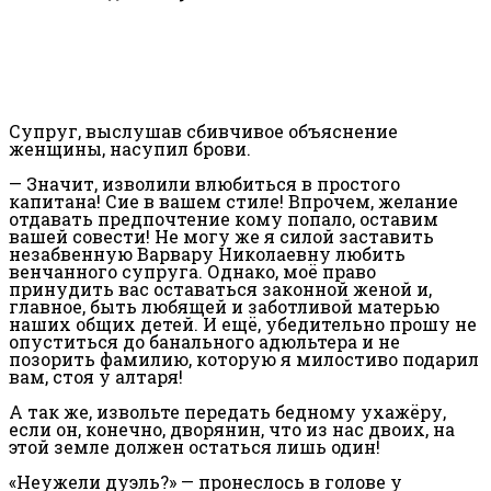
Супруг, выслушав сбивчивое объяснение
женщины, насупил брови.
— Значит, изволили влюбиться в простого
капитана! Сие в вашем стиле! Впрочем, желание
отдавать предпочтение кому попало, оставим
вашей совести! Не могу же я силой заставить
незабвенную Варвару Николаевну любить
венчанного супруга. Однако, моё право
принудить вас оставаться законной женой и,
главное, быть любящей и заботливой матерью
наших общих детей. И ещё, убедительно прошу не
опуститься до банального адюльтера и не
позорить фамилию, которую я милостиво подарил
вам, стоя у алтаря!
А так же, извольте передать бедному ухажёру,
если он, конечно, дворянин, что из нас двоих, на
этой земле должен остаться лишь один!
«Неужели дуэль?» — пронеслось в голове у