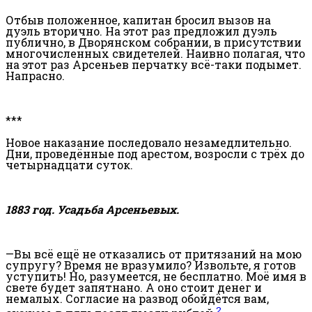
Отбыв положенное,
капитан
бросил вызов на
дуэль вторично. На этот раз предложил дуэль
публично, в Дворянском собрании, в присутствии
многочисленных свидетелей. Наивно полагая, что
на этот раз Арсеньев перчатку всё-таки подымет.
Напрасно.
***
Новое наказание последовало незамедлительно.
Дни, проведённые под арестом, возросли с трёх до
четырнадцати суток.
1883 год. Усадьба Арсеньевых.
—Вы всё ещё не отказались от притязаний на мою
супругу? Время не вразумило? Извольте, я готов
уступить! Но, разумеется, не бесплатно. Моё имя в
свете будет запятнано. А оно стоит денег и
немалых. Согласие на развод обойдётся вам,
2