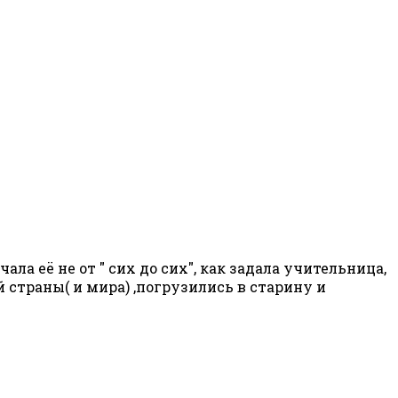
а её не от " сих до сих", как задала учительница,
страны( и мира) ,погрузились в старину и