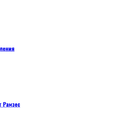
вления
т Рамзес