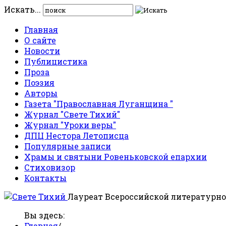
Искать...
Главная
О сайте
Новости
Публицистика
Проза
Поэзия
Авторы
Газета "Православная Луганщина "
Журнал "Свете Тихий"
Журнал "Уроки веры"
ДПЦ Нестора Летописца
Популярные записи
Храмы и святыни Ровеньковской епархии
Стиховизор
Контакты
Лауреат Всероссийской литературно
Вы здесь:
Главная
/