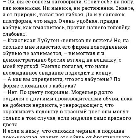
— Ой, вы её совсем заговорили. Стоит себе на полу,
как новенькая. Ни вывиха, ни растяжения. Знаете,
я от природы, такая вся гибкая. Да и у сапожек
платформа, что надо. Очень удобная, правда
каблук, как выяснилось, против нашего гололёда
слабоват.
— Кристиаан Лубутен «веников не вяжет»! Но, на
сколько мне известно, его фирма повседневной
обувью не занимается, — вымолвил я и
демонстративно бросил взгляд на вешалку, с
моей курткой. Наивно полагая, что наше
неожиданное свидание подходит к концу.
— А как вы определили, что это лабутены? По
форме сломанного каблука?
— Нет. По цвету подошвы. Модельер долго
судился с другими производителями обуви, пока
не добился вердикта, утверждающего, что
окрашивать подошву в красный цвет они могут
только в том случае, если изделие само красного
цвета.
И если я вижу, что сапожки чёрные, а подошва
ярко-красная, значит, это обувь от французского