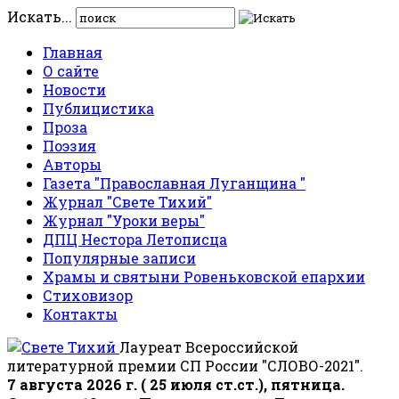
Искать...
Главная
О сайте
Новости
Публицистика
Проза
Поэзия
Авторы
Газета "Православная Луганщина "
Журнал "Свете Тихий"
Журнал "Уроки веры"
ДПЦ Нестора Летописца
Популярные записи
Храмы и святыни Ровеньковской епархии
Стиховизор
Контакты
Лауреат Всероссийской
литературной премии СП России "СЛОВО-2021".
7 августа 2026 г. ( 25 июля ст.ст.), пятница.