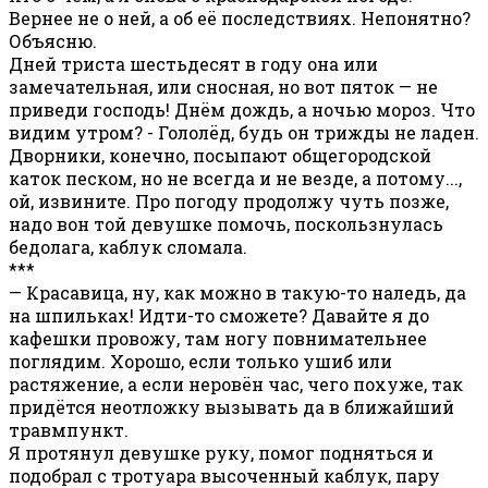
Вернее не о ней, а об её последствиях. Непонятно?
Объясню.
Дней триста шестьдесят в году она или
замечательная, или сносная, но вот пяток — не
приведи господь! Днём дождь, а ночью мороз. Что
видим утром? - Гололёд, будь он трижды не ладен.
Дворники, конечно, посыпают общегородской
каток песком, но не всегда и не везде, а потому...,
ой, извините. Про погоду продолжу чуть позже,
надо вон той девушке помочь, поскользнулась
бедолага, каблук сломала.
***
— Красавица, ну, как можно в такую-то наледь, да
на шпильках! Идти-то сможете? Давайте я до
кафешки провожу, там ногу повнимательнее
поглядим. Хорошо, если только ушиб или
растяжение, а если неровён час, чего похуже, так
придётся неотложку вызывать да в ближайший
травмпункт.
Я протянул девушке руку, помог подняться и
подобрал с тротуара высоченный каблук, пару