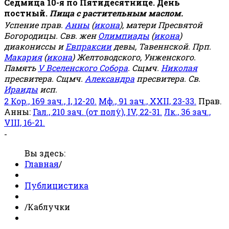
Седмица 10-я по Пятидесятнице. День
постный.
Пища с растительным маслом.
Успение прав.
Анны
(
икона
), матери Пресвятой
Богородицы. Свв. жен
Олимпиады
(
икона
)
диакониссы и
Евпраксии
девы, Тавеннской. Прп.
Макария
(
икона
) Желтоводского, Унженского.
Память
V Вселенского Собора
. Сщмч.
Николая
пресвитера. Сщмч.
Александра
пресвитера. Св.
Ираиды
исп.
2 Кор., 169 зач., I, 12-20.
Мф., 91 зач., XXII, 23-33.
Прав.
Анны:
Гал., 210 зач. (от полу́), IV, 22-31.
Лк., 36 зач.,
VIII, 16-21.
-
Вы здесь:
Главная
/
Публицистика
/
Каблучки