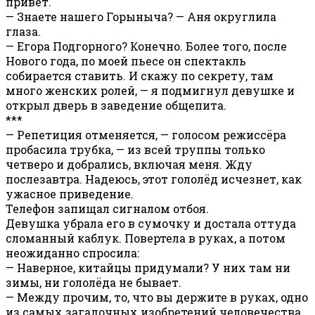
привет.
— Знаете нашего Горыныча? — Аня округлила
глаза.
— Егора Подгорного? Конечно. Более того, после
Нового года, по моей пьесе он спектакль
собирается ставить. И скажу по секрету, там
много женских ролей, — я подмигнул девушке и
открыл дверь в заведение общепита.
***
— Репетиция отменяется, — голосом режиссёра
пробасила трубка, — из всей труппы только
четверо и добрались, включая меня. Жду
послезавтра. Надеюсь, этот гололёд исчезнет, как
ужасное приведение.
Телефон запищал сигналом отбоя.
Девушка убрала его в сумочку и достала оттуда
сломанный каблук. Повертела в руках, а потом
неожиданно спросила:
— Наверное, китайцы придумали? У них там ни
зимы, ни гололёда не бывает.
— Между прочим, то, что вы держите в руках, одно
из самых загадочных изобретений человечества.