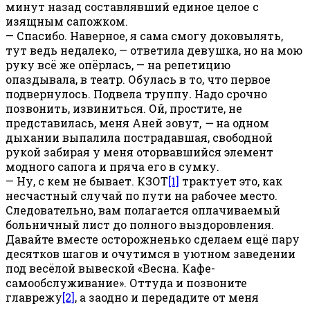
минут назад составлявший единое целое с
изящным сапожком.
— Спасибо. Наверное, я сама смогу доковылять,
тут ведь недалеко, — ответила девушка, но на мою
руку всё же опёрлась, — на репетицию
опаздывала, в театр. Обулась в то, что первое
подвернулось. Подвела труппу
.
Надо срочно
позвонить, извиниться. Ой, простите, не
представилась, меня Аней зовут,
—
на одном
дыхании выпалила пострадавшая, свободной
рукой забирая у меня оторвавшийся элемент
модного сапога и пряча его в сумку.
— Ну, с кем не бывает. КЗОТ
[1]
трактует это, как
несчастный случай по пути на рабочее место.
Следовательно, вам полагается оплачиваемый
больничный лист до полного выздоровления.
Давайте вместе осторожненько сделаем ещё пару
десятков шагов и очутимся в уютном заведении
под весёлой вывеской «Весна. Кафе-
самообслуживание». Оттуда и позвоните
главрежу
[2]
, а заодно и передадите от меня