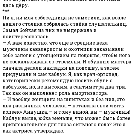
дать дёру.
***
Ни я, ни моя собеседница не заметили, как возле
нашего столика собралась стайка слушательниц.
Самая бойкая из них не выдержала и
поинтересовалась:
— А вам известно, что ещё в средние века
мужчины кавалеристы и охотники заказывали
себе сапоги с утолщением на подошве, чтобы нога
не соскальзывала со стремени. И обувные мастера
сначала делали накладки на подошву, а затем
придумали и сам каблук. Я, как врач-ортопед,
категорически рекомендую носить обувь с
каблуком, но, не высоким, а сантиметра два-три.
Так как он выполняет роль амортизатора.
— И вообще женщина на шпильках и без них, это
два различных человека, — вставила свои «пять
копеек» Аннушка, — и тому виной, вы — мужчины!
Каблук выше, юбка меньше, что может быть более
привлекательнее для глаза сильного пола? Это я
как актриса утверждаю.