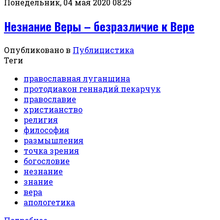
Понедельник, 04 мая 2020 08:25
Незнание Веры – безразличие к Вере
Опубликовано в
Публицистика
Теги
православная луганщина
протодиакон геннадий пекарчук
православие
христианство
религия
философия
размышления
точка зрения
богословие
незнание
знание
вера
апологетика