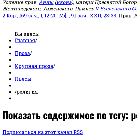
Успение прав.
Анны
(
икона
), матери Пресвятой Бого
Желтоводского, Унженского. Память
V Вселенского С
2 Кор., 169 зач., I, 12-20.
Мф., 91 зач., XXII, 23-33.
Прав. 
-
Вы здесь:
Главная
/
Проза
/
Крупная проза
/
Пьесы
/
религия
Показать содержимое по тегу: 
Подписаться на этот канал RSS