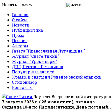
Искать...
Главная
О сайте
Новости
Публицистика
Проза
Поэзия
Авторы
Газета "Православная Луганщина "
Журнал "Свете Тихий"
Журнал "Уроки веры"
ДПЦ Нестора Летописца
Популярные записи
Храмы и святыни Ровеньковской епархии
Стиховизор
Контакты
Лауреат Всероссийской литературно
7 августа 2026 г. ( 25 июля ст.ст.), пятница.
Седмица 10-я по Пятидесятнице. День постный.