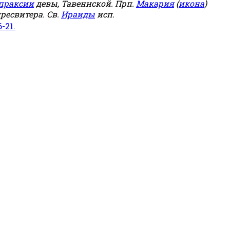
праксии
девы, Тавеннской. Прп.
Макария
(
икона
)
ресвитера. Св.
Ираиды
исп.
6-21.