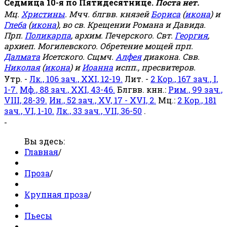
Седмица 10-я по Пятидесятнице.
Поста нет.
Мц.
Христины
. Мчч. блгвв. князей
Бориса
(
икона
) и
Глеба
(
икона
), во св. Крещении Романа и Давида.
Прп.
Поликарпа
, архим. Печерского. Свт.
Георгия
,
архиеп. Могилевского. Обретение мощей прп.
Далмата
Исетского. Сщмч.
Алфея
диакона. Свв.
Николая
(
икона
) и
Иоанна
испп., пресвитеров.
Утр. -
Лк., 106 зач., XXI, 12-19.
Лит. -
2 Кор., 167 зач., I,
1-7.
Мф., 88 зач., XXI, 43-46.
Блгвв. кнн.:
Рим., 99 зач.,
VIII, 28-39.
Ин., 52 зач., XV, 17 - XVI, 2.
Мц.:
2 Кор., 181
зач., VI, 1-10.
Лк., 33 зач., VII, 36-50
.
-
Вы здесь:
Главная
/
Проза
/
Крупная проза
/
Пьесы