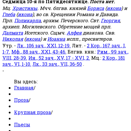
Седмица 10-я по Пятидесятнице.
Поста нет.
Мц.
Христины
. Мчч. блгвв. князей
Бориса
(
икона
) и
Глеба
(
икона
), во св. Крещении Романа и Давида.
Прп.
Поликарпа
, архим. Печерского. Свт.
Георгия
,
архиеп. Могилевского. Обретение мощей прп.
Далмата
Исетского. Сщмч.
Алфея
диакона. Свв.
Николая
(
икона
) и
Иоанна
испп., пресвитеров.
Утр. -
Лк., 106 зач., XXI, 12-19.
Лит. -
2 Кор., 167 зач., I,
1-7.
Мф., 88 зач., XXI, 43-46.
Блгвв. кнн.:
Рим., 99 зач.,
VIII, 28-39.
Ин., 52 зач., XV, 17 - XVI, 2.
Мц.:
2 Кор., 181
зач., VI, 1-10.
Лк., 33 зач., VII, 36-50
.
-
Вы здесь:
Главная
/
Проза
/
Крупная проза
/
Пьесы