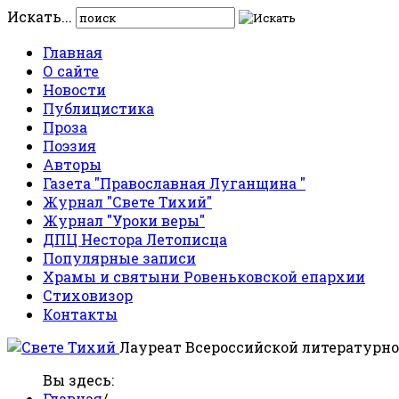
Искать...
Главная
О сайте
Новости
Публицистика
Проза
Поэзия
Авторы
Газета "Православная Луганщина "
Журнал "Свете Тихий"
Журнал "Уроки веры"
ДПЦ Нестора Летописца
Популярные записи
Храмы и святыни Ровеньковской епархии
Стиховизор
Контакты
Лауреат Всероссийской литературно
Вы здесь:
Главная
/