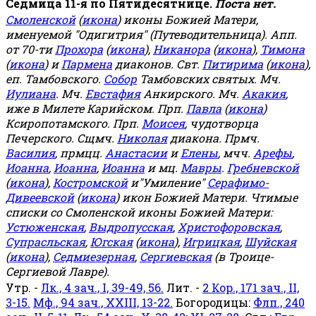
Седмица 11-я по Пятидесятнице.
Поста нет.
Смоленской
(
икона
) иконы Божией Матери,
именуемой "Одигитрия" (Путеводительница). Апп.
от 70-ти
Прохора
(
икона
),
Никанора
(
икона
),
Тимона
(
икона
) и
Пармена
диаконов. Свт.
Питирима
(
икона
),
еп. Тамбовского.
Собор
Тамбовских святых. Мч.
Иулиана
. Мч.
Евстафия
Анкирского. Мч.
Акакия
,
иже в Милете Карийском. Прп.
Павла
(
икона
)
Ксиропотамского. Прп.
Моисея
, чудотворца
Печерского. Сщмч.
Николая
диакона. Прмч.
Василия
, прмцц.
Анастасии
и
Елены
, мчч.
Арефы
,
Иоанна
,
Иоанна
,
Иоанна
и мц.
Мавры
.
Гребневской
(
икона
),
Костромской
и"Умиление"
Серафимо-
Дивеевской
(
икона
) икон Божией Матери. Чтимые
списки со Смоленской иконы Божией Матери:
Устюженская
,
Выдропусская
,
Христофоровская
,
Супрасльская
,
Югская
(
икона
),
Игрицкая
,
Шуйская
(
икона
),
Седмиезерная
,
Сергиевская
(в Троице-
Сергиевой Лавре).
Утр. -
Лк., 4 зач., I, 39-49, 56.
Лит. -
2 Кор., 171 зач., II,
3-15.
Мф., 94 зач., XXIII, 13-22.
Богородицы:
Флп., 240