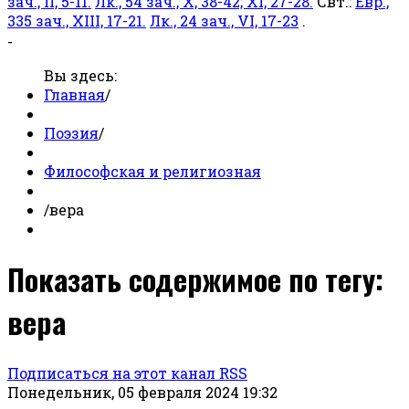
зач., II, 5-11.
Лк., 54 зач., X, 38-42; XI, 27-28.
Свт.:
Евр.,
335 зач., XIII, 17-21.
Лк., 24 зач., VI, 17-23
.
-
Вы здесь:
Главная
/
Поэзия
/
Философская и религиозная
/
вера
Показать содержимое по тегу:
вера
Подписаться на этот канал RSS
Понедельник, 05 февраля 2024 19:32