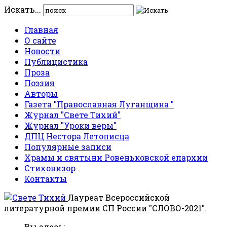
Искать...
Главная
О сайте
Новости
Публицистика
Проза
Поэзия
Авторы
Газета "Православная Луганщина "
Журнал "Свете Тихий"
Журнал "Уроки веры"
ДПЦ Нестора Летописца
Популярные записи
Храмы и святыни Ровеньковской епархии
Стиховизор
Контакты
Лауреат Всероссийской
литературной премии СП России "СЛОВО-2021".
Вы здесь: