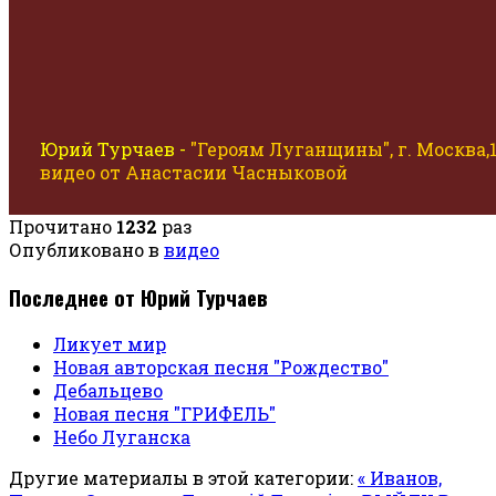
Юрий Турчаев -
"Героям Луганщины", г. Москва,18
видео от Анастасии Часныковой
Прочитано
1232
раз
Опубликовано в
видео
Последнее от Юрий Турчаев
Ликует мир
Новая авторская песня "Рождество"
Дебальцево
Новая песня "ГРИФЕЛЬ"
Небо Луганска
Другие материалы в этой категории:
« Иванов,