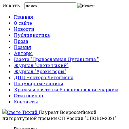
Искать...
Главная
О сайте
Новости
Публицистика
Проза
Поэзия
Авторы
Газета "Православная Луганщина "
Журнал "Свете Тихий"
Журнал "Уроки веры"
ДПЦ Нестора Летописца
Популярные записи
Храмы и святыни Ровеньковской епархии
Стиховизор
Контакты
Лауреат Всероссийской
литературной премии СП России "СЛОВО-2021".
Вы здесь: