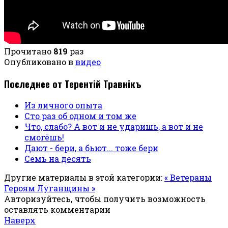
Прочитано
819
раз
Опубликовано в
видео
Последнее от Терентiй Травнiкъ
Из личного опыта
Сто раз об одном и том же
Что, слабо? А вот и не ударишь, а вот и не
смогёшь!
Дают - бери, а бьют... тоже бери
Семь на десять
Другие материалы в этой категории:
« Ветераны
Героям Луганщины »
Авторизуйтесь, чтобы получить возможность
оставлять комментарии
Наверх