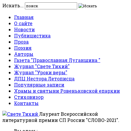
Искать...
Главная
О сайте
Новости
Публицистика
Проза
Поэзия
Авторы
Газета "Православная Луганщина "
Журнал "Свете Тихий"
Журнал "Уроки веры"
ДПЦ Нестора Летописца
Популярные записи
Храмы и святыни Ровеньковской епархии
Стиховизор
Контакты
Лауреат Всероссийской
литературной премии СП России "СЛОВО-2021".
Вы здесь: