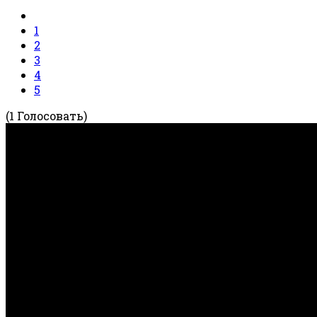
1
2
3
4
5
(1 Голосовать)