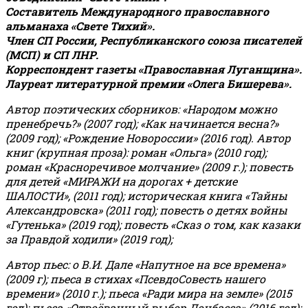
Составитель Международного православного
альманаха «Свете Тихий».
Член СП России, Республиканского союза писателей
(МСП) и СП ЛНР.
Корреспондент газеты «Православная Луганщина»
.
Лауреат литературной премии «Олега Бишерева».
Автор поэтических сборников: «Народом можно
пренебречь?» (2007 год); «Как начинается весна?»
(2009 год); «Рождение Новороссии» (2016 год).
Автор
книг (крупная проза): роман «Ольга» (2010 год);
роман «Красноречивое молчание» (2009 г.); повесть
для детей «МИРАЖИ на дорогах + детские
ШАЛОСТИ», (2011 год); историческая книга «Тайны
Александровска» (2011 год); повесть о детях войны
«Гутенька» (2019 год); повесть «Сказ о том, как казаки
за Правдой ходили» (2019 год);
Автор пьес: о В.И. Дале «Напутное на все времена»
(2009 г); пьеса в стихах «ПсевдоСовесть нашего
времени» (2010 г.); пьеса «Ради мира на земле» (2015
год); пьеса «Отвоёванный выбор Донбасса» (2016 год);