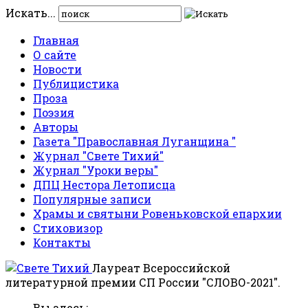
Искать...
Главная
О сайте
Новости
Публицистика
Проза
Поэзия
Авторы
Газета "Православная Луганщина "
Журнал "Свете Тихий"
Журнал "Уроки веры"
ДПЦ Нестора Летописца
Популярные записи
Храмы и святыни Ровеньковской епархии
Стиховизор
Контакты
Лауреат Всероссийской
литературной премии СП России "СЛОВО-2021".
Вы здесь: