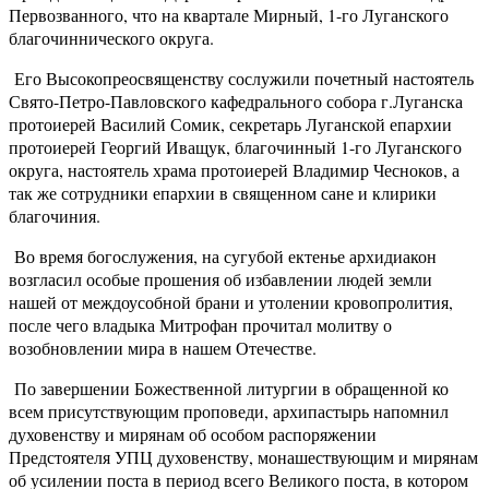
Первозванного, что на квартале Мирный, 1-го Луганского
благочиннического округа.
Его Высокопреосвященству сослужили почетный настоятель
Свято-Петро-Павловского кафедрального собора г.Луганска
протоиерей Василий Сомик, секретарь Луганской епархии
протоиерей Георгий Иващук, благочинный 1-го Луганского
округа, настоятель храма протоиерей Владимир Чесноков, а
так же сотрудники епархии в священном сане и клирики
благочиния.
Во время богослужения, на сугубой ектенье архидиакон
возгласил особые прошения об избавлении людей земли
нашей от междоусобной брани и утолении кровопролития,
после чего владыка Митрофан прочитал молитву о
возобновлении мира в нашем Отечестве.
По завершении Божественной литургии в обращенной ко
всем присутствующим проповеди, архипастырь напомнил
духовенству и мирянам об особом распоряжении
Предстоятеля УПЦ духовенству, монашествующим и мирянам
об усилении поста в период всего Великого поста, в котором