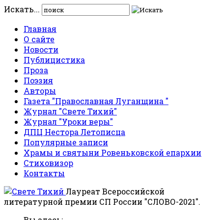
Искать...
Главная
О сайте
Новости
Публицистика
Проза
Поэзия
Авторы
Газета "Православная Луганщина "
Журнал "Свете Тихий"
Журнал "Уроки веры"
ДПЦ Нестора Летописца
Популярные записи
Храмы и святыни Ровеньковской епархии
Стиховизор
Контакты
Лауреат Всероссийской
литературной премии СП России "СЛОВО-2021".
Вы здесь: