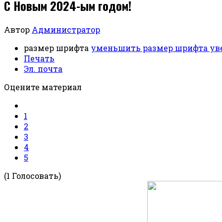
С Новым 2024-ым годом!
Автор
Администратор
размер шрифта
уменьшить размер шрифта
ув
Печать
Эл. почта
Оцените материал
1
2
3
4
5
(1 Голосовать)