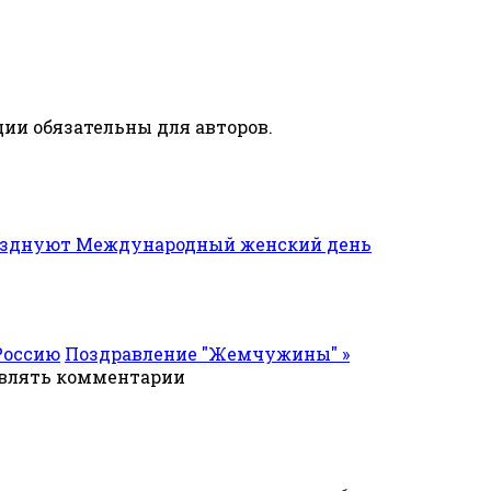
ии обязательны для авторов.
разднуют Международный женский день
Россию
Поздравление "Жемчужины" »
авлять комментарии