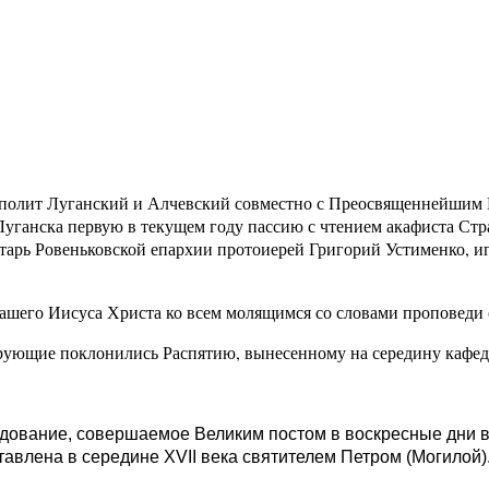
полит Луганский и Алчевский совместно с Преосвященнейшим 
Луганска первую в текущем году пассию с чтением акафиста С
етарь Ровеньковской епархии протоиерей Григорий Устименко, 
нашего Иисуса Христа ко всем молящимся со словами проповеди
рующие поклонились Распятию, вынесенному на середину кафед
ледование, совершаемое Великим постом в воскресные дни в
авлена в середине XVII века святителем Петром (Могилой)