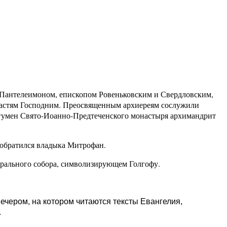
Пантелеимоном, епископом Ровеньковским и Свердловским,
трастям Господним. Преосвященным архиереям сослужили
игумен Свято-Иоанно-Предтеченского монастыря архимандрит
 обратился владыка Митрофан.
рального собора, символизирующем Голгофу.
ечером, на котором читаются тексты Евангелия,
.