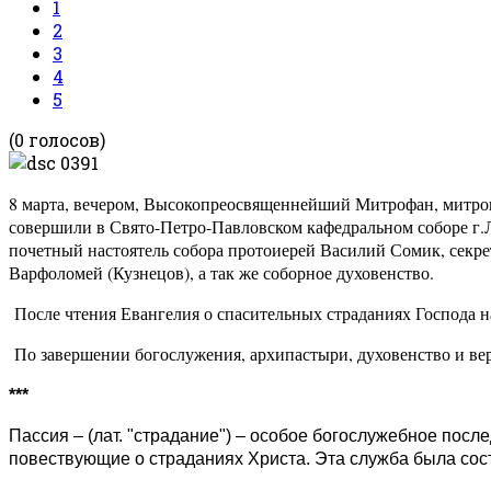
1
2
3
4
5
(0 голосов)
8 марта, вечером, Высокопреосвященнейший Митрофан, митро
совершили в Свято-Петро-Павловском кафедральном соборе г.
почетный настоятель собора протоиерей Василий Сомик, секр
Варфоломей (Кузнецов), а так же соборное духовенство.
После чтения Евангелия о спасительных страданиях Господа 
По завершении богослужения, архипастыри, духовенство и ве
***
Пассия – (лат. "страдание") – особое богослужебное пос
повествующие о страданиях Христа. Эта служба была сост