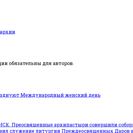
пархии
ии обязательны для авторов.
разднуют Международный женский день
ГАНСК. Преосвященные архипастыри совершили собо
авил служение литургии Преждеосвященных Даров в