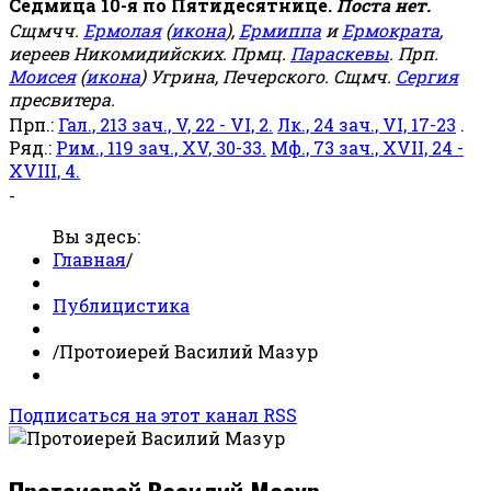
Седмица 10-я по Пятидесятнице.
Поста нет.
Сщмчч.
Ермолая
(
икона
),
Ермиппа
и
Ермократа
,
иереев Никомидийских. Прмц.
Параскевы
. Прп.
Моисея
(
икона
) Угрина, Печерского. Сщмч.
Сергия
пресвитера.
Прп.:
Гал., 213 зач., V, 22 - VI, 2.
Лк., 24 зач., VI, 17-23
.
Ряд.:
Рим., 119 зач., XV, 30-33.
Мф., 73 зач., XVII, 24 -
XVIII, 4.
-
Вы здесь:
Главная
/
Публицистика
/
Протоиерей Василий Мазур
Подписаться на этот канал RSS
Протоиерей Василий Мазур