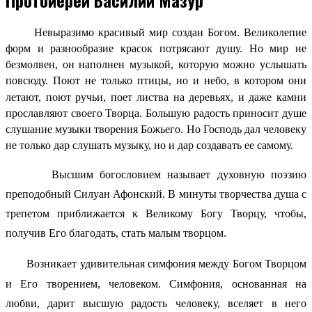
Невыразимо красивый мир создан Богом. Великолепие
форм и разнообразие красок потрясают душу. Но мир не
безмолвен, он наполнен музыкой, которую можно услышать
повсюду. Поют не только птицы, но и небо, в котором они
летают, поют ручьи, поет листва на деревьях, и даже камни
прославляют своего Творца. Большую радость приносит душе
слушание музыки творения Божьего. Но Господь дал человеку
не только дар слушать музыку, но и дар создавать ее самому.
Высшим богословием называет духовную поэзию
преподобный Силуан Афонский. В минуты творчества душа с
трепетом приближается к Великому Богу Творцу, чтобы,
получив Его благодать, стать малым творцом.
Возникает удивительная симфония между Богом Творцом
и Его творением, человеком. Симфония, основанная на
любви, дарит высшую радость человеку, вселяет в него