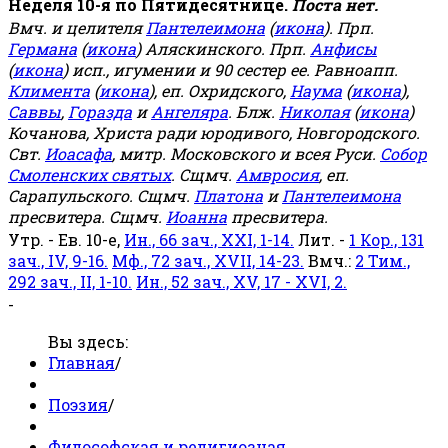
Неделя 10-я по Пятидесятнице.
Поста нет.
Вмч. и целителя
Пантелеимона
(
икона
). Прп.
Германа
(
икона
) Аляскинского. Прп.
Анфисы
(
икона
) исп., игумении и 90 сестер ее. Равноапп.
Климента
(
икона
), еп. Охридского,
Наума
(
икона
),
Саввы
,
Горазда
и
Ангеляра
. Блж.
Николая
(
икона
)
Кочанова, Христа ради юродивого, Новгородского.
Свт.
Иоасафа
, митр. Московского и всея Руси.
Собор
Смоленских святых
. Сщмч.
Амвросия
, еп.
Сарапульского. Сщмч.
Платона
и
Пантелеимона
пресвитера. Сщмч.
Иоанна
пресвитера.
Утр. - Ев. 10-е,
Ин., 66 зач., XXI, 1-14.
Лит. -
1 Кор., 131
зач., IV, 9-16.
Мф., 72 зач., XVII, 14-23.
Вмч.:
2 Тим.,
292 зач., II, 1-10.
Ин., 52 зач., XV, 17 - XVI, 2.
-
Вы здесь:
Главная
/
Поэзия
/
Философская и религиозная