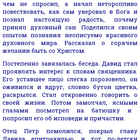
чем не спросил, а начал неторопливо
повествовать, как
сам
уверовал в Бога и
познал настоящую радость, почему
принял духовный сан
.
Поделился своим
опытом познания неописуемо красивого
духовного мира. Рассказал о горячем
желании быть со Христом.
Постепенно завязалась беседа. Давид стал
проявлять интерес к словам священника.
Его уставшее лицо слегка порозовело, он
оживился и вдруг,
словно бутон цветка,
раскрылся.
Стал откровенно говорить о
своей жизни.
Потом замолчал,
ясными
глазами
посмотрел на батюшку и
попросил его
об исповеди
и
причастии.
Отец Петр помолился, покрыл главу
Давида епитрахилью, и тот по-детски