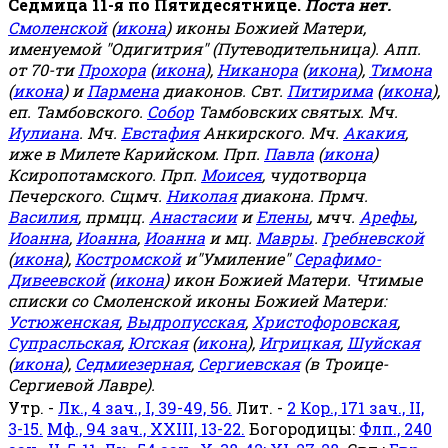
Седмица 11-я по Пятидесятнице.
Поста нет.
Смоленской
(
икона
) иконы Божией Матери,
именуемой "Одигитрия" (Путеводительница). Апп.
от 70-ти
Прохора
(
икона
),
Никанора
(
икона
),
Тимона
(
икона
) и
Пармена
диаконов. Свт.
Питирима
(
икона
),
еп. Тамбовского.
Собор
Тамбовских святых. Мч.
Иулиана
. Мч.
Евстафия
Анкирского. Мч.
Акакия
,
иже в Милете Карийском. Прп.
Павла
(
икона
)
Ксиропотамского. Прп.
Моисея
, чудотворца
Печерского. Сщмч.
Николая
диакона. Прмч.
Василия
, прмцц.
Анастасии
и
Елены
, мчч.
Арефы
,
Иоанна
,
Иоанна
,
Иоанна
и мц.
Мавры
.
Гребневской
(
икона
),
Костромской
и"Умиление"
Серафимо-
Дивеевской
(
икона
) икон Божией Матери. Чтимые
списки со Смоленской иконы Божией Матери:
Устюженская
,
Выдропусская
,
Христофоровская
,
Супрасльская
,
Югская
(
икона
),
Игрицкая
,
Шуйская
(
икона
),
Седмиезерная
,
Сергиевская
(в Троице-
Сергиевой Лавре).
Утр. -
Лк., 4 зач., I, 39-49, 56.
Лит. -
2 Кор., 171 зач., II,
3-15.
Мф., 94 зач., XXIII, 13-22.
Богородицы:
Флп., 240