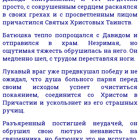
просто, с сокрушенным сердцем
раскаялся
в
свои
х
грехах и
с просветленным лицом
причастился Святых Христовых Таинств.
Батюшка тепло попрощался с Давидом и
отправился в храм.
Незримая
, но
ощутимая
тяжесть обрушилась на него. Он
медленно шел, с трудом переставляя ноги.
Лукавый враг уже предвкушал победу и не
ожидал, что душа
больного парня
перед
своим исходом
успеет очиститься
покаянием, соединится со Христом в
Причастии и ускользнет
из
его страшных
ручищ.
Разъяренный
постигшей
неудачей,
он
обрушил свою лютую ненависть на
священника, но батюшку это не испугало.