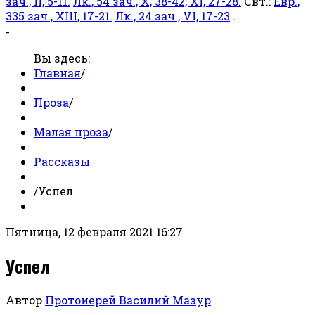
зач., II, 5-11.
Лк., 54 зач., X, 38-42; XI, 27-28.
Свт.:
Евр.,
335 зач., XIII, 17-21.
Лк., 24 зач., VI, 17-23
.
-
Вы здесь:
Главная
/
Проза
/
Малая проза
/
Рассказы
/
Успел
Пятница, 12 февраля 2021 16:27
Успел
Автор
Протоиерей Василий Мазур