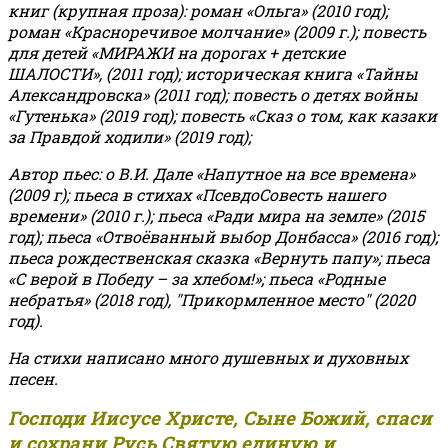
книг (крупная проза): роман «Ольга» (2010 год);
роман «Красноречивое молчание» (2009 г.); повесть
для детей «МИРАЖИ на дорогах + детские
ШАЛОСТИ», (2011 год); историческая книга «Тайны
Александровска» (2011 год); повесть о детях войны
«Гутенька» (2019 год); повесть «Сказ о том, как казаки
за Правдой ходили» (2019 год);
Автор пьес: о В.И. Дале «Напутное на все времена»
(2009 г); пьеса в стихах «ПсевдоСовесть нашего
времени» (2010 г.); пьеса «Ради мира на земле» (2015
год); пьеса «Отвоёванный выбор Донбасса» (2016 год);
пьеса рождественская сказка «Вернуть папу»; пьеса
«С верой в Победу – за хлебом!»
;
пьеса «Родные
небратья» (2018 год), "Прикормленное место" (2020
год).
На стихи написано много душевных и духовных
песен.
Господи Иисусе Христе, Сыне Божий, спаси
и сохрани Русь Святую единую и