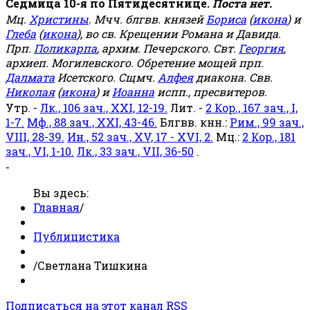
Седмица 10-я по Пятидесятнице.
Поста нет.
Мц.
Христины
. Мчч. блгвв. князей
Бориса
(
икона
) и
Глеба
(
икона
), во св. Крещении Романа и Давида.
Прп.
Поликарпа
, архим. Печерского. Свт.
Георгия
,
архиеп. Могилевского. Обретение мощей прп.
Далмата
Исетского. Сщмч.
Алфея
диакона. Свв.
Николая
(
икона
) и
Иоанна
испп., пресвитеров.
Утр. -
Лк., 106 зач., XXI, 12-19.
Лит. -
2 Кор., 167 зач., I,
1-7.
Мф., 88 зач., XXI, 43-46.
Блгвв. кнн.:
Рим., 99 зач.,
VIII, 28-39.
Ин., 52 зач., XV, 17 - XVI, 2.
Мц.:
2 Кор., 181
зач., VI, 1-10.
Лк., 33 зач., VII, 36-50
.
-
Вы здесь:
Главная
/
Публицистика
/
Светлана Тишкина
Подписаться на этот канал RSS