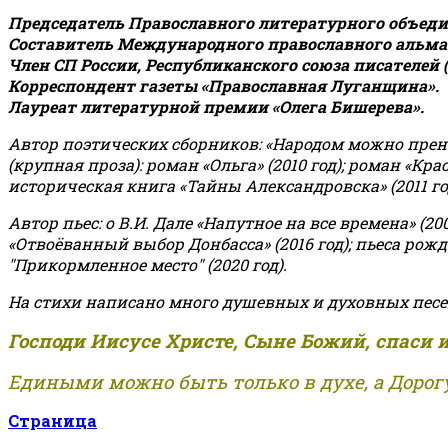
Председатель Православного литературного объедин
Составитель Международного православного альман
Член СП России, Республиканского союза писателей 
Корреспондент газеты «Православная Луганщина»
.
Лауреат литературной премии «Олега Бишерева».
Автор поэтических сборников: «Народом можно пренебре
(крупная проза): роман «Ольга» (2010 год); роман «Кр
историческая книга «Тайны Александровска» (2011 год);
Автор пьес: о В.И. Дале «Напутное на все времена» (200
«Отвоёванный выбор Донбасса» (2016 год); пьеса рожде
"Прикормленное место" (2020 год).
На стихи написано много душевных и духовных песе
Господи Иисусе Христе, Сыне Божий, спаси 
Едиными можно быть только в духе, а Дорогу
Страница