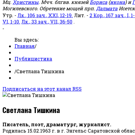
Мц.
Христины
. Мчч. блгвв. князей
Бориса
(
икона
) и
Г
Могилевского. Обретение мощей прп.
Далмата
Исетск
Утр. -
Лк., 106 зач., XXI, 12-19.
Лит. -
2 Кор., 167 зач., I, 1-
VI, 1-10.
Лк., 33 зач., VII, 36-50
.
-
Вы здесь:
Главная
/
Публицистика
/
Светлана Тишкина
Подписаться на этот канал RSS
Светлана Тишкина
Писатель, поэт, драматург, журналист.
Родилась 15.02.1963 г. в г. Энгельс Саратовской обла