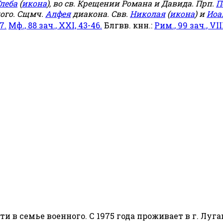
леба
(
икона
), во св. Крещении Романа и Давида. Прп.
П
ого. Сщмч.
Алфея
диакона. Свв.
Николая
(
икона
) и
Иоа
7.
Мф., 88 зач., XXI, 43-46.
Блгвв. кнн.:
Рим., 99 зач., VIII
сти в семье военного. С 1975 года проживает в г. Луга