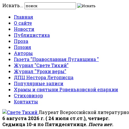
Искать...
Главная
О сайте
Новости
Публицистика
Проза
Поэзия
Авторы
Газета "Православная Луганщина "
Журнал "Свете Тихий"
Журнал "Уроки веры"
ДПЦ Нестора Летописца
Популярные записи
Храмы и святыни Ровеньковской епархии
Стиховизор
Контакты
Лауреат Всероссийской литературно
6 августа 2026 г. ( 24 июля ст.ст.), четверг.
Седмица 10-я по Пятидесятнице.
Поста нет.