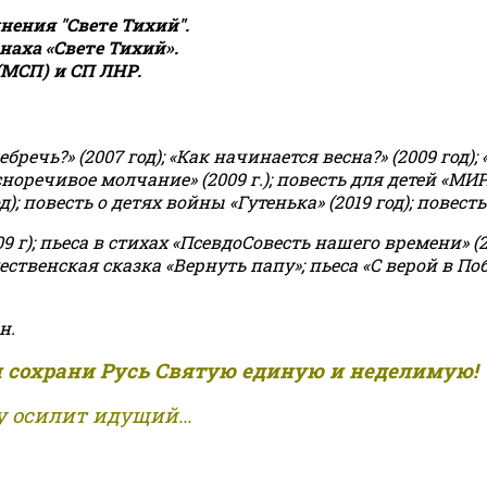
ения "Свете Тихий".
аха «Свете Тихий».
(МСП) и СП ЛНР.
чь?» (2007 год); «Как начинается весна?» (2009 год); 
асноречивое молчание» (2009 г.); повесть для детей «МИ
 повесть о детях войны «Гутенька» (2019 год); повесть 
9 г); пьеса в стихах «ПсевдоСовесть нашего времени» (201
ственская сказка «Вернуть папу»; пьеса «С верой в Поб
н.
и сохрани Русь Святую единую и неделимую!
 осилит идущий...