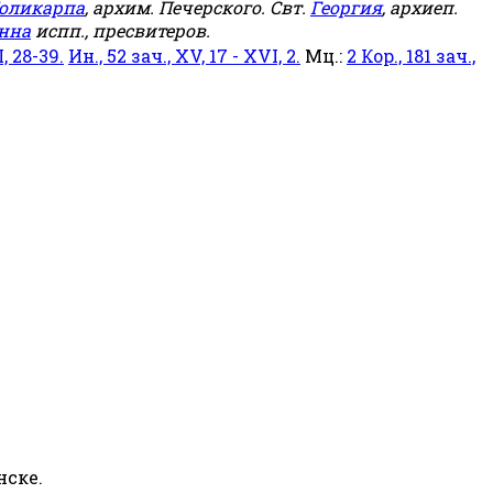
оликарпа
, архим. Печерского. Свт.
Георгия
, архиеп.
нна
испп., пресвитеров.
, 28-39.
Ин., 52 зач., XV, 17 - XVI, 2.
Мц.:
2 Кор., 181 зач.,
нске.