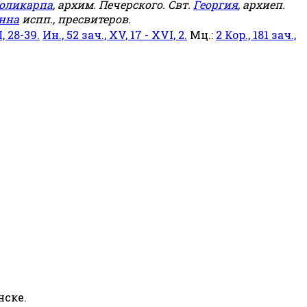
оликарпа
, архим. Печерского. Свт.
Георгия
, архиеп.
нна
испп., пресвитеров.
, 28-39.
Ин., 52 зач., XV, 17 - XVI, 2.
Мц.:
2 Кор., 181 зач.,
нске.