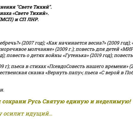
ения "Свете Тихий".
аха «Свете Тихий».
(МСП) и СП ЛНР.
чь?» (2007 год); «Как начинается весна?» (2009 год); 
асноречивое молчание» (2009 г.); повесть для детей «МИ
 повесть о детях войны «Гутенька» (2019 год); повесть 
9 г); пьеса в стихах «ПсевдоСовесть нашего времени» (201
ственская сказка «Вернуть папу»; пьеса «С верой в Поб
н.
и сохрани Русь Святую единую и неделимую!
 осилит идущий...