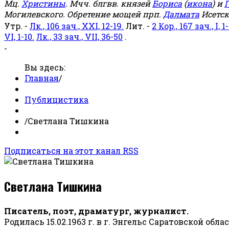
Мц.
Христины
. Мчч. блгвв. князей
Бориса
(
икона
) и
Г
Могилевского. Обретение мощей прп.
Далмата
Исетск
Утр. -
Лк., 106 зач., XXI, 12-19.
Лит. -
2 Кор., 167 зач., I, 1-
VI, 1-10.
Лк., 33 зач., VII, 36-50
.
-
Вы здесь:
Главная
/
Публицистика
/
Светлана Тишкина
Подписаться на этот канал RSS
Светлана Тишкина
Писатель, поэт, драматург, журналист.
Родилась 15.02.1963 г. в г. Энгельс Саратовской обла