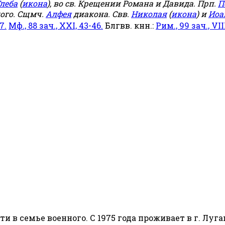
леба
(
икона
), во св. Крещении Романа и Давида. Прп.
П
ого. Сщмч.
Алфея
диакона. Свв.
Николая
(
икона
) и
Иоа
7.
Мф., 88 зач., XXI, 43-46.
Блгвв. кнн.:
Рим., 99 зач., VIII
сти в семье военного. С 1975 года проживает в г. Луга