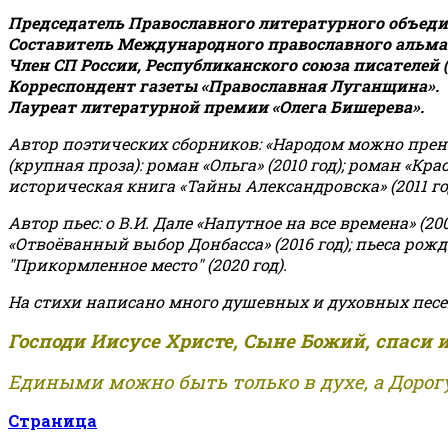
Председатель Православного литературного объедин
Составитель Международного православного альман
Член СП России, Республиканского союза писателей 
Корреспондент газеты «Православная Луганщина»
.
Лауреат литературной премии «Олега Бишерева».
Автор поэтических сборников: «Народом можно пренебре
(крупная проза): роман «Ольга» (2010 год); роман «Кр
историческая книга «Тайны Александровска» (2011 год);
Автор пьес: о В.И. Дале «Напутное на все времена» (200
«Отвоёванный выбор Донбасса» (2016 год); пьеса рожде
"Прикормленное место" (2020 год).
На стихи написано много душевных и духовных песе
Господи Иисусе Христе, Сыне Божий, спаси 
Едиными можно быть только в духе, а Дорогу
Страница