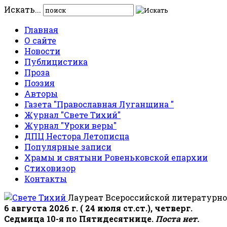
Искать...
Главная
О сайте
Новости
Публицистика
Проза
Поэзия
Авторы
Газета "Православная Луганщина "
Журнал "Свете Тихий"
Журнал "Уроки веры"
ДПЦ Нестора Летописца
Популярные записи
Храмы и святыни Ровеньковской епархии
Стиховизор
Контакты
Лауреат Всероссийской литературно
6 августа 2026 г. ( 24 июля ст.ст.), четверг.
Седмица 10-я по Пятидесятнице.
Поста нет.