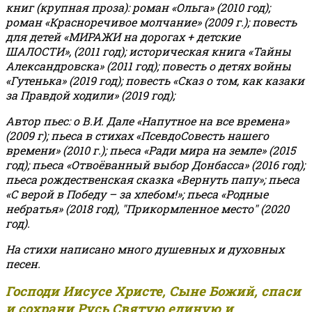
книг (крупная проза): роман «Ольга» (2010 год);
роман «Красноречивое молчание» (2009 г.); повесть
для детей «МИРАЖИ на дорогах + детские
ШАЛОСТИ», (2011 год); историческая книга «Тайны
Александровска» (2011 год); повесть о детях войны
«Гутенька» (2019 год); повесть «Сказ о том, как казаки
за Правдой ходили» (2019 год);
Автор пьес: о В.И. Дале «Напутное на все времена»
(2009 г); пьеса в стихах «ПсевдоСовесть нашего
времени» (2010 г.); пьеса «Ради мира на земле» (2015
год); пьеса «Отвоёванный выбор Донбасса» (2016 год);
пьеса рождественская сказка «Вернуть папу»; пьеса
«С верой в Победу – за хлебом!»
;
пьеса «Родные
небратья» (2018 год), "Прикормленное место" (2020
год).
На стихи написано много душевных и духовных
песен.
Господи Иисусе Христе, Сыне Божий, спаси
и сохрани Русь Святую единую и