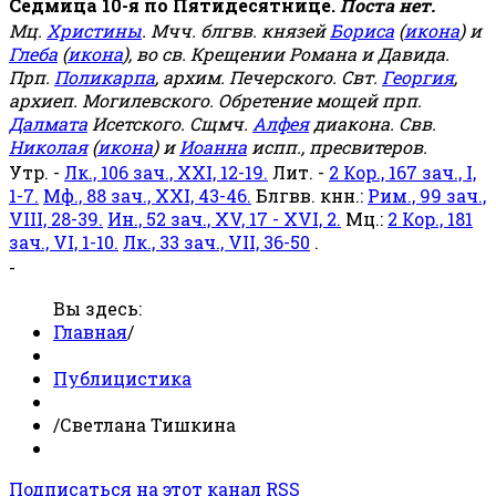
Седмица 10-я по Пятидесятнице.
Поста нет.
Мц.
Христины
. Мчч. блгвв. князей
Бориса
(
икона
) и
Глеба
(
икона
), во св. Крещении Романа и Давида.
Прп.
Поликарпа
, архим. Печерского. Свт.
Георгия
,
архиеп. Могилевского. Обретение мощей прп.
Далмата
Исетского. Сщмч.
Алфея
диакона. Свв.
Николая
(
икона
) и
Иоанна
испп., пресвитеров.
Утр. -
Лк., 106 зач., XXI, 12-19.
Лит. -
2 Кор., 167 зач., I,
1-7.
Мф., 88 зач., XXI, 43-46.
Блгвв. кнн.:
Рим., 99 зач.,
VIII, 28-39.
Ин., 52 зач., XV, 17 - XVI, 2.
Мц.:
2 Кор., 181
зач., VI, 1-10.
Лк., 33 зач., VII, 36-50
.
-
Вы здесь:
Главная
/
Публицистика
/
Светлана Тишкина
Подписаться на этот канал RSS