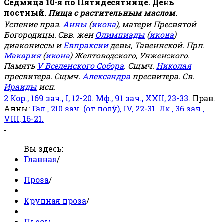
Седмица 10-я по Пятидесятнице. День
постный.
Пища с растительным маслом.
Успение прав.
Анны
(
икона
), матери Пресвятой
Богородицы. Свв. жен
Олимпиады
(
икона
)
диакониссы и
Евпраксии
девы, Тавеннской. Прп.
Макария
(
икона
) Желтоводского, Унженского.
Память
V Вселенского Собора
. Сщмч.
Николая
пресвитера. Сщмч.
Александра
пресвитера. Св.
Ираиды
исп.
2 Кор., 169 зач., I, 12-20.
Мф., 91 зач., XXII, 23-33.
Прав.
Анны:
Гал., 210 зач. (от полу́), IV, 22-31.
Лк., 36 зач.,
VIII, 16-21.
-
Вы здесь:
Главная
/
Проза
/
Крупная проза
/
Пьесы