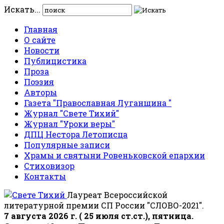
Искать...
Главная
О сайте
Новости
Публицистика
Проза
Поэзия
Авторы
Газета "Православная Луганщина "
Журнал "Свете Тихий"
Журнал "Уроки веры"
ДПЦ Нестора Летописца
Популярные записи
Храмы и святыни Ровеньковской епархии
Стиховизор
Контакты
Лауреат Всероссийской
литературной премии СП России "СЛОВО-2021".
7 августа 2026 г. ( 25 июля ст.ст.), пятница.