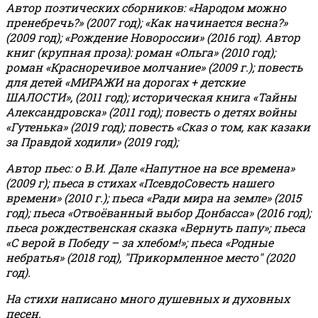
Автор поэтических сборников: «Народом можно
пренебречь?» (2007 год); «Как начинается весна?»
(2009 год); «Рождение Новороссии» (2016 год).
Автор
книг (крупная проза): роман «Ольга» (2010 год);
роман «Красноречивое молчание» (2009 г.); повесть
для детей «МИРАЖИ на дорогах + детские
ШАЛОСТИ», (2011 год); историческая книга «Тайны
Александровска» (2011 год); повесть о детях войны
«Гутенька» (2019 год); повесть «Сказ о том, как казаки
за Правдой ходили» (2019 год);
Автор пьес: о В.И. Дале «Напутное на все времена»
(2009 г); пьеса в стихах «ПсевдоСовесть нашего
времени» (2010 г.); пьеса «Ради мира на земле» (2015
год); пьеса «Отвоёванный выбор Донбасса» (2016 год);
пьеса рождественская сказка «Вернуть папу»; пьеса
«С верой в Победу – за хлебом!»
;
пьеса «Родные
небратья» (2018 год), "Прикормленное место" (2020
год).
На стихи написано много душевных и духовных
песен.