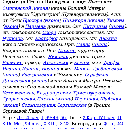
Седмица 11-я по Пятидесятнице.
Поста нет.
Смоленской
(
икона
) иконы Божией Матери,
именуемой "Одигитрия" (Путеводительница). Апп.
от 70-ти
Прохора
(
икона
),
Никанора
(
икона
),
Тимона
(
икона
) и
Пармена
диаконов. Свт.
Питирима
(
икона
),
еп. Тамбовского.
Собор
Тамбовских святых. Мч.
Иулиана
. Мч.
Евстафия
Анкирского. Мч.
Акакия
,
иже в Милете Карийском. Прп.
Павла
(
икона
)
Ксиропотамского. Прп.
Моисея
, чудотворца
Печерского. Сщмч.
Николая
диакона. Прмч.
Василия
, прмцц.
Анастасии
и
Елены
, мчч.
Арефы
,
Иоанна
,
Иоанна
,
Иоанна
и мц.
Мавры
.
Гребневской
(
икона
),
Костромской
и"Умиление"
Серафимо-
Дивеевской
(
икона
) икон Божией Матери. Чтимые
списки со Смоленской иконы Божией Матери:
Устюженская
,
Выдропусская
,
Христофоровская
,
Супрасльская
,
Югская
(
икона
),
Игрицкая
,
Шуйская
(
икона
),
Седмиезерная
,
Сергиевская
(в Троице-
Сергиевой Лавре).
Утр. -
Лк., 4 зач., I, 39-49, 56.
Лит. -
2 Кор., 171 зач., II,
3-15.
Мф., 94 зач., XXIII, 13-22.
Богородицы:
Флп., 240