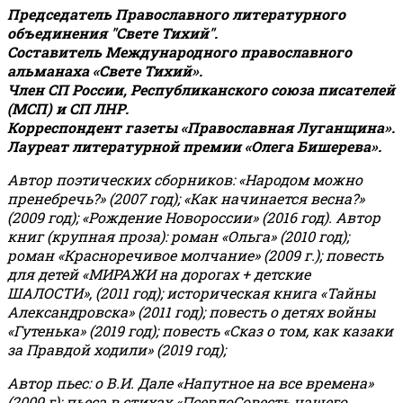
Председатель Православного литературного
объединения "Свете Тихий".
Составитель Международного православного
альманаха «Свете Тихий».
Член СП России, Республиканского союза писателей
(МСП) и СП ЛНР.
Корреспондент газеты «Православная Луганщина»
.
Лауреат литературной премии «Олега Бишерева».
Автор поэтических сборников: «Народом можно
пренебречь?» (2007 год); «Как начинается весна?»
(2009 год); «Рождение Новороссии» (2016 год).
Автор
книг (крупная проза): роман «Ольга» (2010 год);
роман «Красноречивое молчание» (2009 г.); повесть
для детей «МИРАЖИ на дорогах + детские
ШАЛОСТИ», (2011 год); историческая книга «Тайны
Александровска» (2011 год); повесть о детях войны
«Гутенька» (2019 год); повесть «Сказ о том, как казаки
за Правдой ходили» (2019 год);
Автор пьес: о В.И. Дале «Напутное на все времена»
(2009 г); пьеса в стихах «ПсевдоСовесть нашего